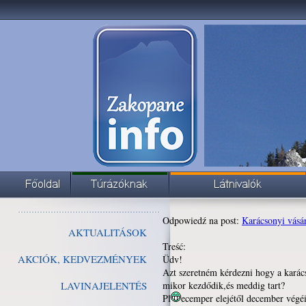
Odpowiedź na post:
Karácsonyi vásá
AKTUALITÁSOK
Treść:
AKCIÓK, KEDVEZMÉNYEK
Üdv!
Azt szeretném kérdezni hogy a karác
LAVINAJELENTÉS
mikor kezdődik,és meddig tart?
Pl
ecemper elejétől december végé