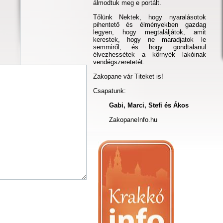
álmodtuk meg e portált.
Tőlünk Nektek, hogy nyaralásotok
pihentető és élményekben gazdag
legyen, hogy megtaláljátok, amit
kerestek, hogy ne maradjatok le
semmiről, és hogy gondtalanul
élvezhessétek a környék lakóinak
vendégszeretetét.
Zakopane vár Titeket is!
Csapatunk:
Gabi, Marci, Stefi és Ákos
ZakopaneInfo.hu