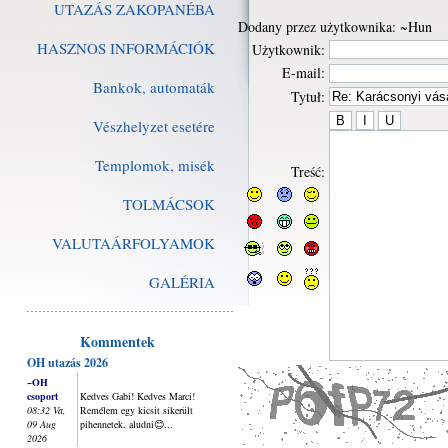
UTAZÁS ZAKOPANÉBA
Dodany przez użytkownika: ~Hun
HASZNOS INFORMÁCIÓK
Użytkownik:
E-mail:
Bankok, automaták
Tytuł:
Vészhelyzet esetére
Templomok, misék
Treść:
TOLMÁCSOK
VALUTAÁRFOLYAMOK
GALÉRIA
Kommentek
OH utazás 2026
~OH
csoport
Kedves Gabi! Kedves Marci!
08:32 Va,
Remélem egy kicsit sikerült
09 Aug
pihennetek, aludni😊...
2026