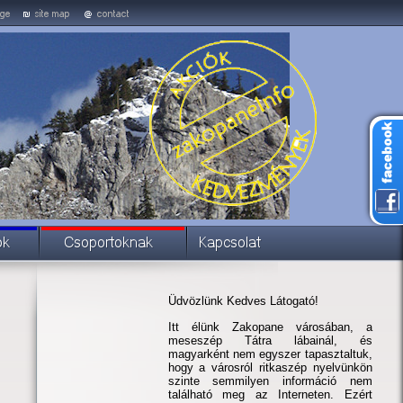
Üdvözlünk Kedves Látogató!
Itt élünk Zakopane városában, a
meseszép Tátra lábainál, és
magyarként nem egyszer tapasztaltuk,
hogy a városról ritkaszép nyelvünkön
szinte semmilyen információ nem
található meg az Interneten. Ezért