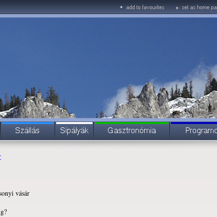
r
sonyi vásár
ig?