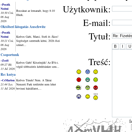
~Poczik
Użytkownik:
Noémi
Bocsánat az lemaradt, hogy 8-10
10:30 Csü,
főnek.
06 Aug
E-mail:
2026
Októberi látogatás Auschwitz
Tytuł:
~Poczik
Noémi
Kedves Gabi, Marci, Stefi és Ákos!
10:21 Csü,
Segítséget szeretnék kérni, 2026 őszi
06 Aug
szünet...
2026
Csoportunk
Treść:
~Zsolt
Kedves Gabi! Köszönjük! Az IFA-t,
09:27 Hé,
végül többszörös kérdésünkre sem...
13 Júl 2026
Re: kutya
~CsMarton
Kedves Tünde! Nem. A Tátrai
21:44 Szo,
Nemzeti Park területére nem lehet
11 Júl 2026
bevinni háziállatot,...
Í