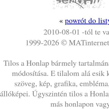
«
powrót do lis
2010-08-01 -tól te v
1999-2026 ©
MATinterne
Tilos a Honlap bármely tartalmána
módosítása. E tilalom alá esik
szöveg, kép, grafika, embléma
állóképei. Úgyszintén tilos a Honl
más honlapon vagy