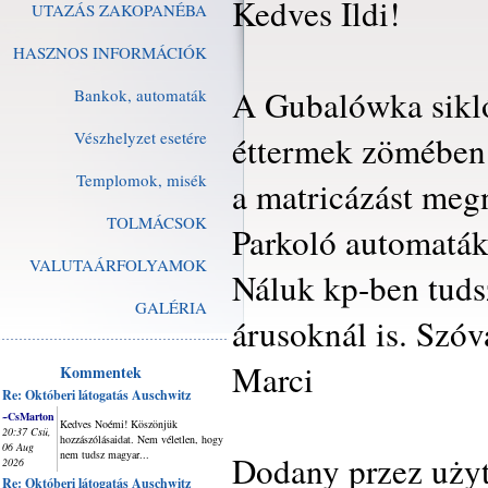
Kedves Ildi!
UTAZÁS ZAKOPANÉBA
HASZNOS INFORMÁCIÓK
A Gubalówka sikló
Bankok, automaták
Vészhelyzet esetére
éttermek zömében i
Templomok, misék
a matricázást meg
TOLMÁCSOK
Parkoló automaták
VALUTAÁRFOLYAMOK
Náluk kp-ben tudsz
GALÉRIA
árusoknál is. Szóv
Marci
Kommentek
Re: Októberi látogatás Auschwitz
~CsMarton
Kedves Noémi! Köszönjük
20:37 Csü,
hozzászólásaidat. Nem véletlen, hogy
06 Aug
nem tudsz magyar...
Dodany przez uży
2026
Re: Októberi látogatás Auschwitz