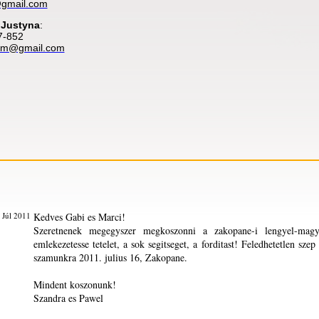
@gmail.com
 Justyna
:
7-852
ism@gmail.com
 Júl 2011
Kedves Gabi es Marci!
Szeretnenek megegyszer megkoszonni a zakopane-i lengyel-mag
emlekezetesse tetelet, a sok segitseget, a forditast! Feledhetetlen sz
szamunkra 2011. julius 16, Zakopane.
Mindent koszonunk!
Szandra es Pawel