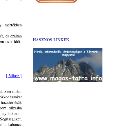
y mértékben
t, és ezáltan
HASZNOS LINKEK
em csak időt,
[ Válasz ]
al. Szeretném
zkodásunkat
 hozzáértésük
arom túlzásba
 nyilatkozni.
Segitségüket,
tel : Laboncz