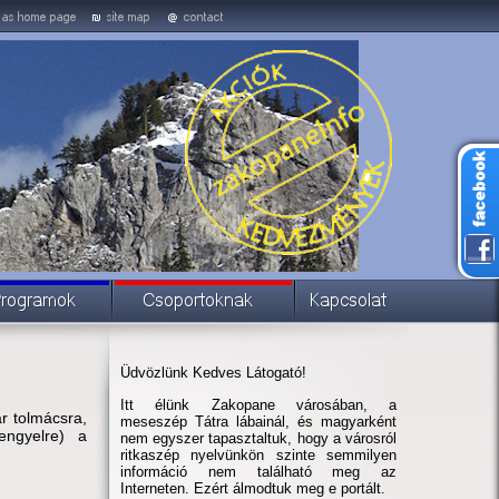
Üdvözlünk Kedves Látogató!
Itt élünk Zakopane városában, a
r tolmácsra,
meseszép Tátra lábainál, és magyarként
engyelre) a
nem egyszer tapasztaltuk, hogy a városról
ritkaszép nyelvünkön szinte semmilyen
információ nem található meg az
Interneten. Ezért álmodtuk meg e portált.