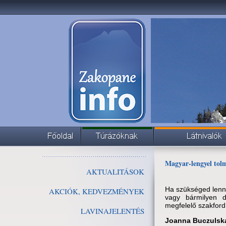
Magyar-lengyel tol
AKTUALITÁSOK
Ha szükséged lenn
AKCIÓK, KEDVEZMÉNYEK
vagy bármilyen d
megfelelő szakfordí
LAVINAJELENTÉS
Joanna Buczulsk