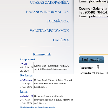
Email:
jbuczulska
UTAZÁS ZAKOPANÉBA
Csomor Gabriella
HASZNOS INFORMÁCIÓK
Tel: (0048) 784-14
Email:
polandtour
TOLMÁCSOK
VALUTAÁRFOLYAMOK
GALÉRIA
Kommentek
Csoportunk
~Zsolt
Kedves Gabi! Köszönjük! Az IFA-t,
koszonet
09:27 Hé, 13
végül többszörös kérdésünkre sem...
Júl 2026
~Szandra
21:43 Szo, 30
Re: kutya
~CsMarton
Kedves Tünde! Nem. A Tátrai Nemzeti
21:44 Szo,
Park területére nem lehet bevinni
11 Júl 2026
háziállatot,...
kutya
~schalk1122
Helló! Az lenne a kérdésem,h
21:17 Szo,
lanovkával fel jöhet a kutya? Mennyi az
11 Júl 2026
ára? Köszi a...
Raftingolás és kerékpározás