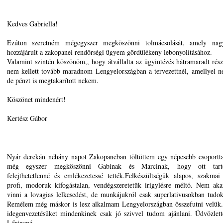
Kedves Gabriella!
Ezúton szeretném mégegyszer megköszönni tolmácsolását, amely nag
hozzájárult a zakopanei rendőrségi ügyem gördülékeny lebonyolításához.
Valamint szintén köszönöm,, hogy átvállalta az ügyintézés hátramaradt részé
nem kellett tovább maradnom Lengyelországban a tervezettnél, amellyel n
de pénzt is megtakarított nekem.
Köszönet mindenért!
Kertész Gábor
Nyár derekán néhány napot Zakopaneban töltöttem egy népesebb csoportt
1
még egyszer megköszönni Gabinak és Marcinak, hogy ott tartó
felejthetetlenné és emlékezetessé tették.Felkészültségük alapos, szakmai
profi, modoruk kifogástalan, vendégszeretetük irigylésre méltó. Nem ak
vinni a lovagias lelkesedést, de munkájukról csak superlativusokban tudok
Remélem még máskor is lesz alkalmam Lengyelországban összefutni velük.
idegenvezetésüket mindenkinek csak jó szivvel tudom ajánlani. Üdvözlet
Lőrincné