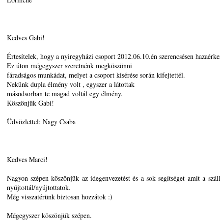
Kedves Gabi!
Értesítelek, hogy a nyiregyházi csoport 2012.06.10.én szerencsésen hazaérkez
Ez úton mégegyszer szeretnénk megköszönni
fáradságos munkádat, melyet a csoport kisérése során kifejtettél.
Nekünk dupla élmény volt , egyszer a látottak
másodsorban te magad voltál egy élmény.
Köszönjük Gabi!
Üdvözlettel: Nagy Csaba
Kedves Marci!
Nagyon szépen köszönjük az idegenvezetést és a sok segítséget amit a száll
nyújtottál/nyújtottatok.
Még visszatérünk biztosan hozzátok :)
Mégegyszer köszönjük szépen.