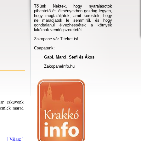
Tőlünk Nektek, hogy nyaralásotok
pihentető és élményekben gazdag legyen,
hogy megtaláljátok, amit kerestek, hogy
ne maradjatok le semmiről, és hogy
gondtalanul élvezhessétek a környék
lakóinak vendégszeretetét.
Zakopane vár Titeket is!
Csapatunk:
Gabi, Marci, Stefi és Ákos
ZakopaneInfo.hu
yar eskuvonk
ep emlek marad
[ Válasz ]