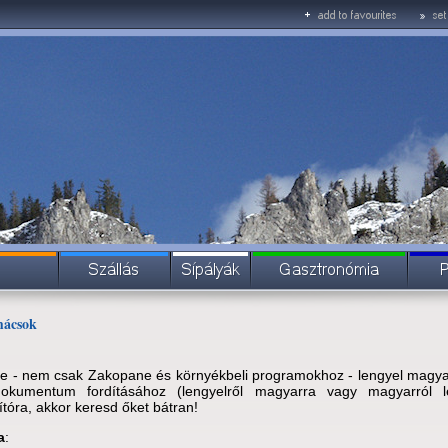
mácsok
e - nem csak Zakopane és környékbeli programokhoz - lengyel magya
okumentum fordításához (lengyelről magyarra vagy magyarról l
tóra, akkor keresd őket bátran!
a
: