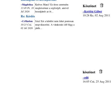
~Magdolna
Kedves Marci! Ez úton szeretném
Köszönet
13:49 Pé, 10
megköszönni a segítségét, amivel
~Kertész Gábor
Júl 2026
hozzájárult az öt...
10:28 Ke, 02 Aug 2011
Re: Kérdés
~CsMarton
Szia! Ezt a kérdést nem lehet pontosan
10:23 Csü,
megválaszolni. A várakozási idő függ a
02 Júl 2026
játék...
köszönet
~edit
16:05 Csü, 25 Aug 201