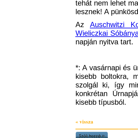
tehát nem lehet maj
lesznek! A pünkösd
Az
Auschwitzi K
Wieliczkai Sóbány
napján nyitva tart.
*: A vasárnapi és 
kisebb boltokra, 
szolgál ki, így 
konkrétan Úrnapjá
kisebb típusból.
« vissza