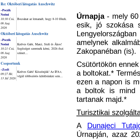
Re: Októberi látogatás Auschwitz
~Poczik
Úrnapja
- mely 60 
Noémi
10:30 Csü,
Bocsánat az lemaradt, hogy 8-10 főnek.
esik, jó szokása 
06 Aug
2026
Lengyelországb
Októberi látogatás Auschwitz
~Poczik
amelynek alkalmáb
Noémi
Kedves Gabi, Marci, Stefi és Ákos!
10:21 Csü,
Segítséget szeretnék kérni, 2026 őszi
Zakopanéban (is).
06 Aug
szünet...
2026
Csütörtökön ennek 
Csoportunk
~Zsolt
a boltokat.* Termé
Kedves Gabi! Köszönjük! Az IFA-t,
09:27 Hé,
végül többszörös kérdésünkre sem...
13 Júl 2026
ezen a napon is 
a boltok is mind 
tartanak majd.*
Turisztikai szolgált
A
Dunajeci Tuta
Úrnapján, azaz 20