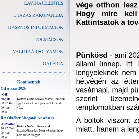
LAVINAJELENTÉS
vége otthon lesz
Hogy mire kell
UTAZÁS ZAKOPANÉBA
Kattintsatok a to
HASZNOS INFORMÁCIÓK
TOLMÁCSOK
VALUTAÁRFOLYAMOK
Pünkösd
- ami 202
állami ünnep. Itt
GALÉRIA
lengyeleknek nem
hétvégén az étter
Kommentek
OH utazás 2026
vasárnapi, majd pü
~OH
szerint üzeme
csoport
Kedves Gabi! Kedves Marci! Remélem
08:32 Va,
egy kicsit sikerült pihennetek, aludni
templomokban szám
09 Aug
😊...
2026
Re: Októberi látogatás Auschwitz
​A boltok viszont
~CsMarton
Kedves Noémi! Köszönjük
miatt, hanem a leng
20:37 Csü,
hozzászólásaidat. Nem véletlen, hogy
06 Aug
nem tudsz magyar...
2026