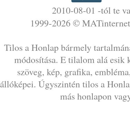
2010-08-01 -tól te v
1999-2026 ©
MATinterne
Tilos a Honlap bármely tartalmána
módosítása. E tilalom alá esik
szöveg, kép, grafika, embléma
állóképei. Úgyszintén tilos a Honl
más honlapon vagy