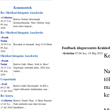
Kommentek
Re: Októberi látogatás Auschwitz
~CsMarton
Kedves Noémi! Köszönjük
20:37 Csü,
hozzászólásaidat. Nem véletlen, hogy
06 Aug
nem tudsz magyar...
2026
Re: Októberi látogatás Auschwitz
~Poczik
Noémi
10:30 Csü,
Bocsánat az lemaradt, hogy 8-10 főnek.
Feedback idegenvezetés Krakkó
06 Aug
2026
~Krisztina
07:06 Szo, 24 Máj 2025
Ke
Októberi látogatás Auschwitz
~Poczik
Noémi
Kedves Gabi, Marci, Stefi és Ákos!
10:21 Csü,
Segítséget szeretnék kérni, 2026 őszi
Na
06 Aug
szünet...
2026
tö
Csoportunk
~Zsolt
ma
Kedves Gabi! Köszönjük! Az IFA-t,
09:27 Hé,
végül többszörös kérdésünkre sem...
13 Júl 2026
ke
Re: kutya
~CsMarton
Kedves Tünde! Nem. A Tátrai Nemzeti
21:44 Szo,
Park területére nem lehet bevinni
11 Júl 2026
háziállatot,...