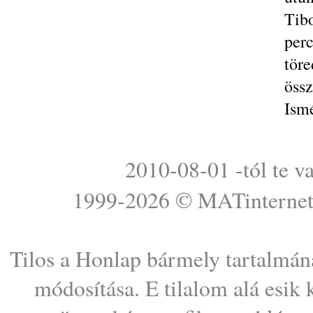
Tib
per
töre
össz
Ismé
2010-08-01 -tól te v
1999-2026 ©
MATinterne
Tilos a Honlap bármely tartalmána
módosítása. E tilalom alá esik