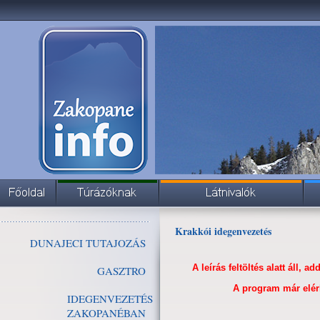
Krakkói idegenvezetés
DUNAJECI TUTAJOZÁS
A leírás feltöltés alatt áll,
GASZTRO
A program már elérh
IDEGENVEZETÉS
ZAKOPANÉBAN