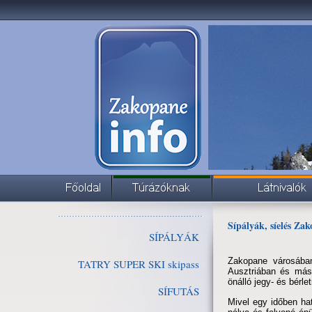
Sípályák, síelés Za
SÍPÁLYÁK
Zakopane városában
TATRY SUPER SKI skipass
Ausztriában és más
önálló jegy- és bérle
SÍFUTÁS
Mivel egy időben hat