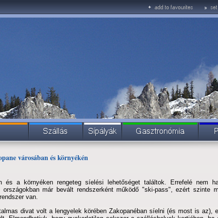
kopane városában és környékén
 és a környéken rengeteg síelési lehetőséget találtok. Errefelé nem 
 országokban már bevált rendszerként működő "ski-pass", ezért szinte m
trendszer van.
almas divat volt a lengyelek körében Zakopanéban síelni (és most is az), e