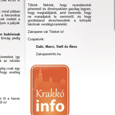
csak kicsit is
Tőlünk Nektek, hogy nyaralásotok
pihentető és élményekben gazdag legyen,
t mind jobban
hogy megtaláljátok, amit kerestek, hogy
 a felvonókat
ne maradjatok le semmiről, és hogy
yek mellett a
gondtalanul élvezhessétek a környék
elyen a pályák
lakóinak vendégszeretetét.
Zakopane vár Titeket is!
en bukósisak
bírság pedig
Csapatunk:
Gabi, Marci, Stefi és Ákos
ZakopaneInfo.hu
üneteket, így
k az iskolás
jéig csak egy
hogy esetleg
m itt a havas
l is!