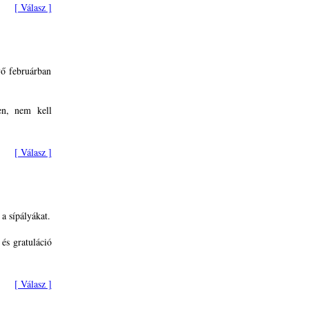
[ Válasz ]
vő februárban
en, nem kell
[ Válasz ]
a sípályákat.
 és gratuláció
[ Válasz ]