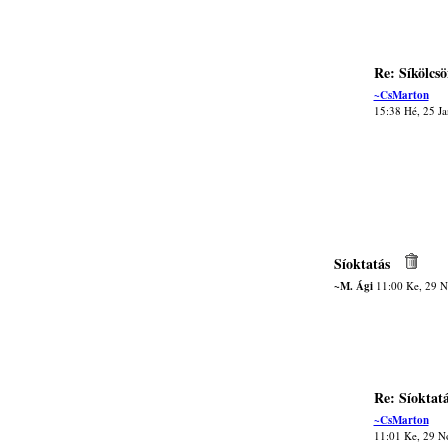
Re: Síkölcsö
~CsMarton
15:38 Hé, 25 J
Síoktatás
~M. Ági
11:00 Ke, 29 
Re: Síoktat
~CsMarton
11:01 Ke, 29 N