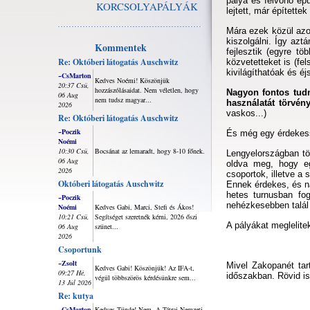
pálya és felvonó épü
KORCSOLYAPÁLYÁK
lejtett, már építette
Mára ezek közül azok
kiszolgálni. Így azt
Kommentek
fejlesztik (egyre t
Re: Októberi látogatás Auschwitz
közvetetteket is (fel
kivilágíthatóak és éj
~CsMarton
Kedves Noémi! Köszönjük
20:37 Csü,
hozzászólásaidat. Nem véletlen, hogy
Nagyon fontos tudn
06 Aug
nem tudsz magyar...
használatát törvény
2026
vaskos...)
Re: Októberi látogatás Auschwitz
~Poczik
És még egy érdekes
Noémi
10:30 Csü,
Bocsánat az lemaradt, hogy 8-10 főnek.
Lengyelországban tö
06 Aug
oldva meg, hogy eg
2026
csoportok, illetve a 
Októberi látogatás Auschwitz
Ennek érdekes, és n
hetes turnusban fo
~Poczik
nehézkesebben talál 
Noémi
Kedves Gabi, Marci, Stefi és Ákos!
10:21 Csü,
Segítséget szeretnék kérni, 2026 őszi
A pályákat meglelitek
06 Aug
szünet...
2026
Csoportunk
~Zsolt
Mivel Zakopanét tar
Kedves Gabi! Köszönjük! Az IFA-t,
09:27 Hé,
időszakban. Rövid is
végül többszörös kérdésünkre sem...
13 Júl 2026
Re: kutya
~CsMarton
Kedves Tünde! Nem. A Tátrai Nemzeti