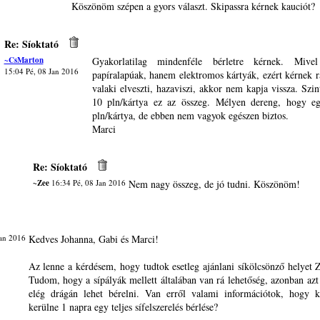
Köszönöm szépen a gyors választ. Skipassra kérnek kauciót?
Re: Síoktató
~CsMarton
Gyakorlatilag mindenféle bérletre kérnek. Miv
15:04 Pé, 08 Jan 2016
papíralapúak, hanem elektromos kártyák, ezért kérnek r
valaki elveszti, hazaviszi, akkor nem kapja vissza. Szi
10 pln/kártya ez az összeg. Mélyen dereng, hogy e
pln/kártya, de ebben nem vagyok egészen biztos.
Marci
Re: Síoktató
~Zee
16:34 Pé, 08 Jan 2016
Nem nagy összeg, de jó tudni. Köszönöm!
an 2016
Kedves Johanna, Gabi és Marci!
Az lenne a kérdésem, hogy tudtok esetleg ajánlani síkölcsönző helyet
Tudom, hogy a sípályák mellett általában van rá lehetőség, azonban azt 
elég drágán lehet bérelni. Van erről valami információtok, hogy 
kerülne 1 napra egy teljes sífelszerelés bérlése?