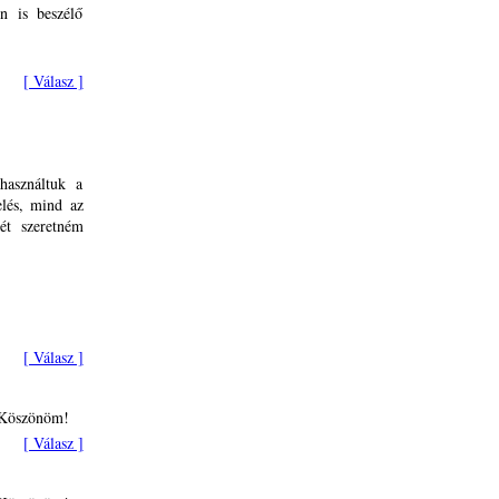
n is beszélő
[ Válasz ]
használtuk a
lés, mind az
ét szeretném
[ Válasz ]
? Köszönöm!
[ Válasz ]