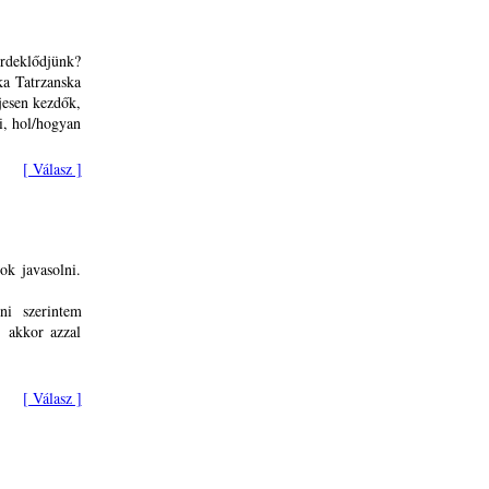
érdeklődjünk?
ka Tatrzanska
jesen kezdők,
i, hol/hogyan
[ Válasz ]
ok javasolni.
ni szerintem
, akkor azzal
[ Válasz ]