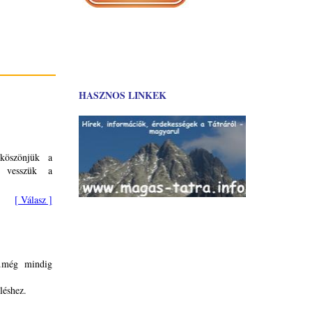
HASZNOS LINKEK
 köszönjük a
e vesszük a
[ Válasz ]
..még mindig
léshez.