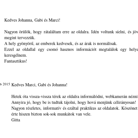
Kedves Johanna, Gabi és Marci!
Nagyon örülök, hogy rátaláltam erre az oldalra. Idén voltunk síelni, és jö
megint tervezzük.
A hely gyönyörű, az emberek kedvesek, és az árak is normálisak.
Ezzel az oldallal egy csomó hasznos információt megtalálok egy hely
keresgélnem.
Fantasztikus!
eb 2015
Kedves Marci, Gabi és Johanna!
Hetek óta vissza-vissza térek az oldalra informálódni, webkamerán nézni 
Annyira jó, hogy be is tudtuk tájolni, hogy hová menjünk célirányosan!
Nagyon részletes, informatív és ezáltal praktikus az oldalatok. Köszönet
érte hiszen bizton sok-sok munkátok van vele.
Gitta