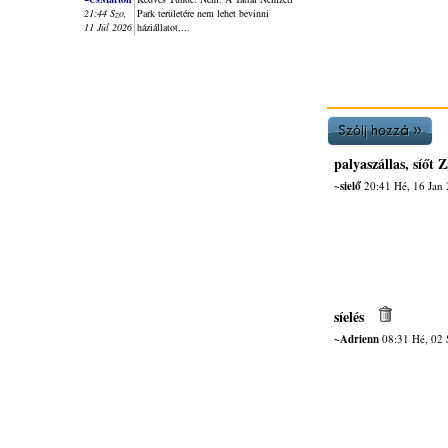
21:44 Szo,
Park területére nem lehet bevinni
11 Júl 2026
háziállatot,...
palyaszállas, síőt
~sielő
20:41 Hé, 16 Jan
síelés
~Adrienn
08:31 Hé, 02 