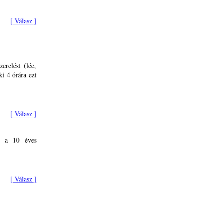
[ Válasz ]
erelést (léc,
i 4 órára ezt
[ Válasz ]
-e a 10 éves
[ Válasz ]