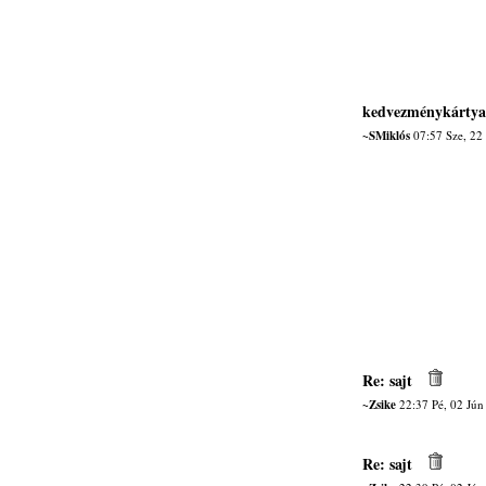
kedvezménykártya
~SMiklós
07:57 Sze, 22
Re: sajt
~Zsike
22:37 Pé, 02 Jún
Re: sajt