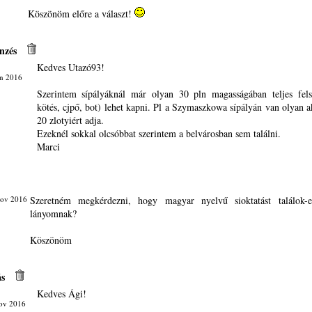
Köszönöm előre a választ!
nzés
Kedves Utazó93!
an 2016
Szerintem sípályáknál már olyan 30 pln magasságában teljes felsz
kötés, cjpő, bot) lehet kapni. Pl a Szymaszkowa sípályán van olyan ak
20 zlotyiért adja.
Ezeknél sokkal olcsóbbat szerintem a belvárosban sem találni.
Marci
Nov 2016
Szeretném megkérdezni, hogy magyar nyelvű sioktatást találok
lányomnak?
Köszönöm
ás
Kedves Ági!
ov 2016