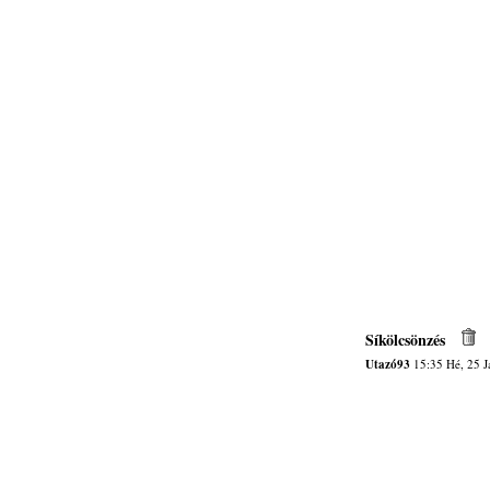
Síkölcsönzés
Utazó93
15:35 Hé, 25 J