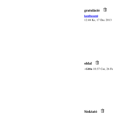
gratuláció
kanibasami
12:48 Ke, 17 Dec 2013
oldal
~Gitta
10:37 Csü, 26 F
Síoktató