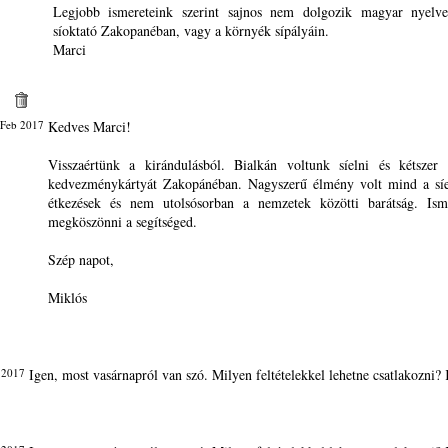
Legjobb ismereteink szerint sajnos nem dolgozik magyar nyelve
síoktató Zakopanéban, vagy a környék sípályáin.
Marci
 Feb 2017
Kedves Marci!
Visszaértünk a kirándulásból. Bialkán voltunk síelni és kétszer 
kedvezménykártyát Zakopánéban. Nagyszerű élmény volt mind a síe
étkezések és nem utolsósorban a nemzetek közötti barátság. Ism
megköszönni a segítséged.
Szép napot,
Miklós
 2017
Igen, most vasárnapról van szó. Milyen feltételekkel lehetne csatlakozni