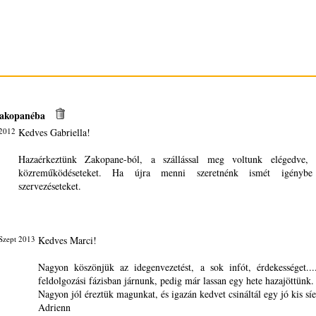
 Zakopanéba
 2012
Kedves Gabriella!
Hazaérkeztünk Zakopane-ból, a szállással meg voltunk elégedve,
közreműködéseteket. Ha újra menni szeretnénk ismét igényb
szervezéseteket.
Szept 2013
Kedves Marci!
Nagyon köszönjük az idegenvezetést, a sok infót, érdekességet..
feldolgozási fázisban járnunk, pedig már lassan egy hete hazajöttünk.
Nagyon jól éreztük magunkat, és igazán kedvet csináltál egy jó kis síe
Adrienn