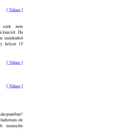
[ Válasz ]
el ezek nem
á kauciót. Ha
nte mindenhol
gy helyen 15
[ Válasz ]
[ Válasz ]
 Zakopanéban?
hallottam ott
kb. mennyibe