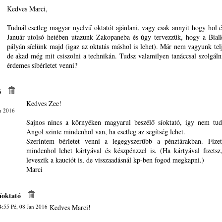
Kedves Marci,
Tudnál esetleg magyar nyelvű oktatót ajánlani, vagy csak annyit hogy hol 
Január utolsó hetében utazunk Zakopaneba és úgy tervezzük, hogy a Bial
pályán síelünk majd (igaz az oktatás máshol is lehet). Már nem vagyunk tel
de akad még mit csiszolni a technikán. Tudsz valamilyen tanáccsal szolgáln
érdemes síbérletet venni?
ó
Kedves Zee!
n 2016
Sajnos nincs a környéken magyarul beszélő síoktató, így nem tud
Angol szinte mindenhol van, ha esetleg az segítség lehet.
Szerintem bérletet venni a legegyszerűbb a pénztárakban. Fizet
mindenhol lehet kártyával és készpénzzel is. (Ha kártyával fizetsz
leveszik a kauciót is, de visszaadásnál kp-ben fogod megkapni.)
Marci
íoktató
:55 Pé, 08 Jan 2016
Kedves Marci!