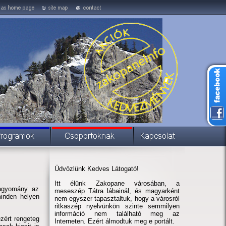
Üdvözlünk Kedves Látogató!
Itt élünk Zakopane városában, a
hagyomány az
meseszép Tátra lábainál, és magyarként
inden helyen
nem egyszer tapasztaltuk, hogy a városról
ritkaszép nyelvünkön szinte semmilyen
információ nem található meg az
zért rengeteg
Interneten. Ezért álmodtuk meg e portált.