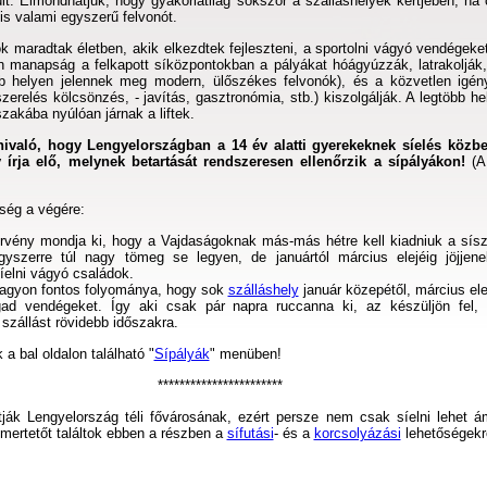
lt. Elmondhatjuk, hogy gyakorlatilag sokszor a szálláshelyek kertjében, ha 
k is valami egyszerű felvonót.
 maradtak életben, akik elkezdtek fejleszteni, a sportolni vágyó vendégeke
án manapság a felkapott síközpontokban a pályákat hóágyúzzák, latrakolják,
öbb helyen jelennek meg modern, ülőszékes felvonók), és a közvetlen igén
szerelés kölcsönzés, - javítás, gasztronómia, stb.) kiszolgálják. A legtöbb h
szakába nyúlóan járnak a liftek.
ivaló, hogy Lengyelországban a 14 év alatti gyerekeknek síelés közb
 írja elő, melynek betartását rendszeresen ellenőrzik a sípályákon!
(A 
ség a végére:
rvény mondja ki, hogy a Vajdaságoknak más-más hétre kell kiadniuk a sísz
yszerre túl nagy tömeg se legyen, de januártól március elejéig jöjjene
síelni vágyó családok.
agyon fontos folyománya, hogy sok
szálláshely
január közepétől, március ele
gad vendégeket. Így aki csak pár napra ruccanna ki, az készüljön fel, 
szállást rövidebb időszakra.
 a bal oldalon található "
Sípályák
" menüben!
***********************
tják Lengyelország téli fővárosának, ezért persze nem csak síelni lehet á
mertetőt találtok ebben a részben a
sífutási
- és a
korcsolyázási
lehetőségekrő