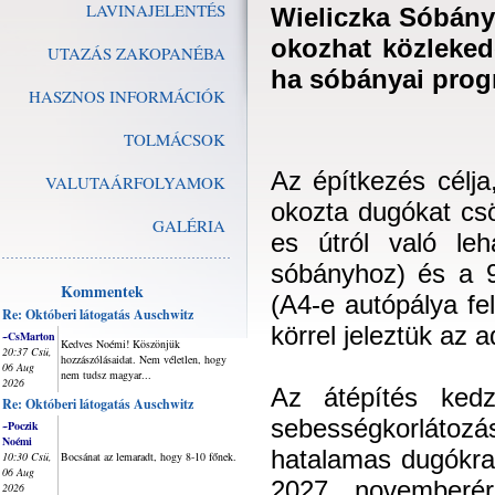
LAVINAJELENTÉS
Wieliczka Sóbány
okozhat közleked
UTAZÁS ZAKOPANÉBA
ha sóbányai prog
HASZNOS INFORMÁCIÓK
TOLMÁCSOK
Az építkezés célj
VALUTAÁRFOLYAMOK
okozta dugókat cs
GALÉRIA
es útról való le
sóbányhoz) és a 9
Kommentek
(A4-e autópálya fe
Re: Októberi látogatás Auschwitz
körrel jeleztük az 
~CsMarton
Kedves Noémi! Köszönjük
20:37 Csü,
hozzászólásaidat. Nem véletlen, hogy
06 Aug
nem tudsz magyar...
2026
Az átépítés kedz
Re: Októberi látogatás Auschwitz
sebességkor
~Poczik
Noémi
hatalamas dugókra
10:30 Csü,
Bocsánat az lemaradt, hogy 8-10 főnek.
06 Aug
2027. novemberér
2026