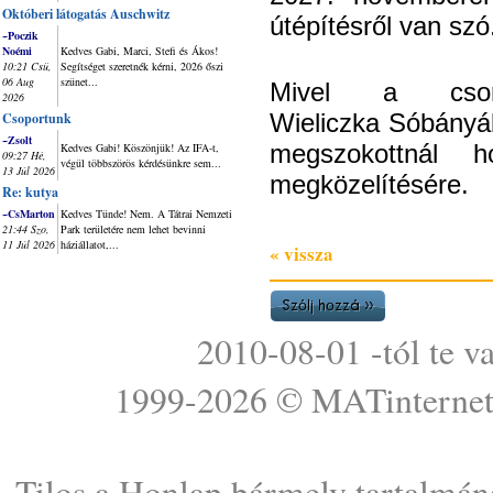
Októberi látogatás Auschwitz
útépítésről van szó
~Poczik
Noémi
Kedves Gabi, Marci, Stefi és Ákos!
10:21 Csü,
Segítséget szeretnék kérni, 2026 őszi
06 Aug
szünet...
Mivel a csom
2026
Wieliczka Sóbányáb
Csoportunk
~Zsolt
megszokottnál 
Kedves Gabi! Köszönjük! Az IFA-t,
09:27 Hé,
végül többszörös kérdésünkre sem...
13 Júl 2026
megközelítésére.
Re: kutya
~CsMarton
Kedves Tünde! Nem. A Tátrai Nemzeti
21:44 Szo,
Park területére nem lehet bevinni
11 Júl 2026
háziállatot,...
« vissza
2010-08-01 -tól te v
1999-2026 ©
MATinterne
Tilos a Honlap bármely tartalmána