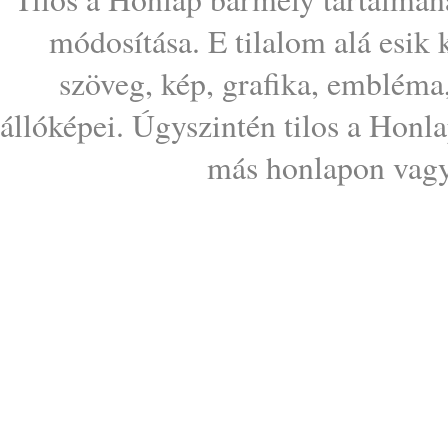
módosítása. E tilalom alá esik
szöveg, kép, grafika, embléma
állóképei. Úgyszintén tilos a Honl
más honlapon vagy