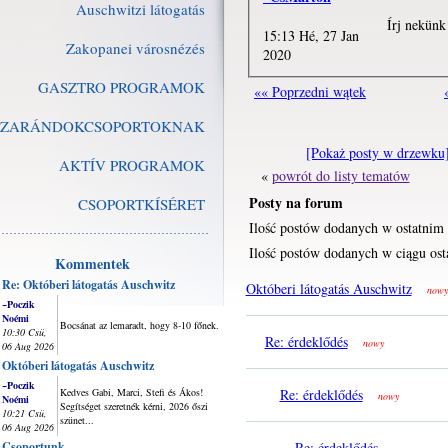
Auschwitzi látogatás
Írj nekünk
15:13 Hé, 27 Jan
Zakopanei városnézés
2020
GASZTRO PROGRAMOK
«« Poprzedni wątek
ZARÁNDOKCSOPORTOKNAK
[Pokaż posty w drzewku
AKTÍV PROGRAMOK
«
powrót do listy tematów
Posty na forum
CSOPORTKÍSÉRET
Ilość postów dodanych w ostatnim 
Ilość postów dodanych w ciągu ost
Kommentek
Re: Októberi látogatás Auschwitz
Októberi látogatás Auschwitz
nowy
~Poczik
Noémi
Bocsánat az lemaradt, hogy 8-10 főnek.
10:30 Csü,
Re: érdeklődés
nowy
06 Aug 2026
Októberi látogatás Auschwitz
~Poczik
Kedves Gabi, Marci, Stefi és Ákos!
Re: érdeklődés
nowy
Noémi
Segítséget szeretnék kérni, 2026 őszi
10:21 Csü,
szünet...
06 Aug 2026
Csoportunk
Re: érdeklődés