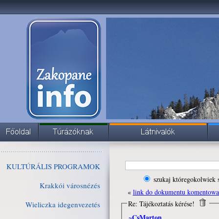
KULTÚRÁLIS PROGRAMOK
szukaj któregokolwiek 
Krakkói városnézés
«
link do dokumentu komentow
Re: Tájékoztatás kérése!
Wieliczka idegenvezetés
~CsMarton