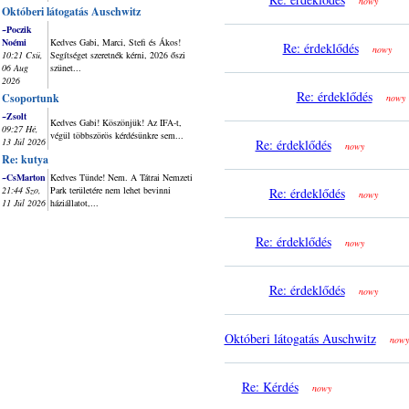
nowy
Októberi látogatás Auschwitz
~Poczik
Noémi
Kedves Gabi, Marci, Stefi és Ákos!
Re: érdeklődés
nowy
10:21 Csü,
Segítséget szeretnék kérni, 2026 őszi
06 Aug
szünet...
2026
Re: érdeklődés
Csoportunk
nowy
~Zsolt
Kedves Gabi! Köszönjük! Az IFA-t,
09:27 Hé,
végül többszörös kérdésünkre sem...
13 Júl 2026
Re: érdeklődés
nowy
Re: kutya
~CsMarton
Kedves Tünde! Nem. A Tátrai Nemzeti
21:44 Szo,
Park területére nem lehet bevinni
Re: érdeklődés
nowy
11 Júl 2026
háziállatot,...
Re: érdeklődés
nowy
Re: érdeklődés
nowy
Októberi látogatás Auschwitz
nowy
Re: Kérdés
nowy