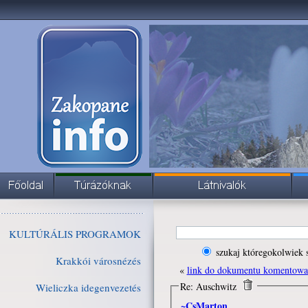
KULTÚRÁLIS PROGRAMOK
szukaj któregokolwiek 
Krakkói városnézés
«
link do dokumentu komentow
Re: Auschwitz
Wieliczka idegenvezetés
~CsMarton