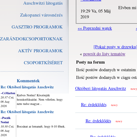
Auschwitzi látogatás
Elvben mi 
19:29 Va, 05 Máj
Zakopanei városnézés
2019
GASZTRO PROGRAMOK
«« Poprzedni wątek
ZARÁNDOKCSOPORTOKNAK
[Pokaż posty w drzewku
AKTÍV PROGRAMOK
«
powrót do listy tematów
Posty na forum
CSOPORTKÍSÉRET
Ilość postów dodanych w ostatnim 
Ilość postów dodanych w ciągu ost
Kommentek
Re: Októberi látogatás Auschwitz
Októberi látogatás Auschwitz
nowy
~CsMarton
Kedves Noémi! Köszönjük
20:37 Csü,
hozzászólásaidat. Nem véletlen, hogy
06 Aug
nem tudsz magyar...
Re: érdeklődés
nowy
2026
Re: Októberi látogatás Auschwitz
~Poczik
Re: érdeklődés
nowy
Noémi
10:30 Csü,
Bocsánat az lemaradt, hogy 8-10 főnek.
06 Aug
2026
Re: érdeklődés