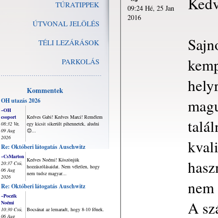
Kedv
TÚRATIPPEK
09:24 Hé, 25 Jan
2016
ÚTVONAL JELÖLÉS
Sajn
TÉLI LEZÁRÁSOK
kemp
PARKOLÁS
hely
Kommentek
magu
OH utazás 2026
~OH
csoport
Kedves Gabi! Kedves Marci! Remélem
talá
08:32 Va,
egy kicsit sikerült pihennetek, aludni
09 Aug
😊...
2026
kval
Re: Októberi látogatás Auschwitz
~CsMarton
Kedves Noémi! Köszönjük
hasz
20:37 Csü,
hozzászólásaidat. Nem véletlen, hogy
06 Aug
nem tudsz magyar...
2026
nem 
Re: Októberi látogatás Auschwitz
~Poczik
A szá
Noémi
10:30 Csü,
Bocsánat az lemaradt, hogy 8-10 főnek.
06 Aug