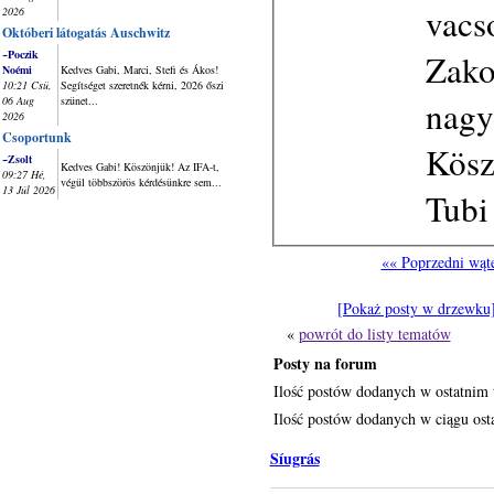
vacs
2026
Októberi látogatás Auschwitz
Zako
~Poczik
Noémi
Kedves Gabi, Marci, Stefi és Ákos!
10:21 Csü,
Segítséget szeretnék kérni, 2026 őszi
nagy
06 Aug
szünet...
2026
Csoportunk
Kösz
~Zsolt
Kedves Gabi! Köszönjük! Az IFA-t,
09:27 Hé,
végül többszörös kérdésünkre sem...
13 Júl 2026
Tubi
«« Poprzedni wąt
[Pokaż posty w drzewku
«
powrót do listy tematów
Posty na forum
Ilość postów dodanych w ostatnim 
Ilość postów dodanych w ciągu osta
Síugrás