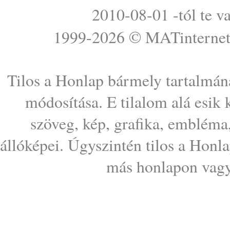
2010-08-01 -tól te v
1999-2026 ©
MATinterne
Tilos a Honlap bármely tartalmána
módosítása. E tilalom alá esik
szöveg, kép, grafika, embléma
állóképei. Úgyszintén tilos a Honl
más honlapon vagy