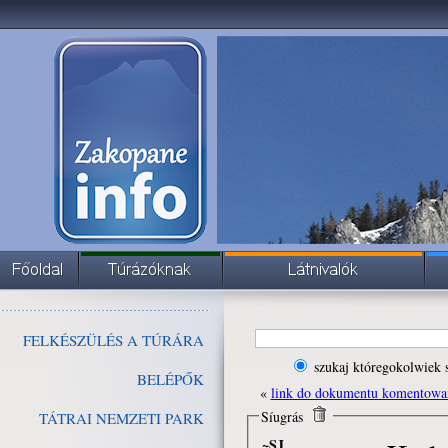
FELKÉSZÜLÉS A TÚRÁRA
szukaj któregokolwiek 
BELÉPŐK
«
link do dokumentu komentowa
Síugrás
TÁTRAI NEMZETI PARK
~SJ