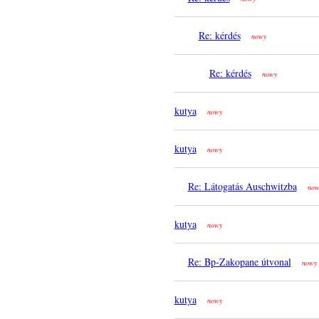
Re: kérdés
nowy
Re: kérdés
nowy
kutya
nowy
kutya
nowy
Re: Látogatás Auschwitzba
now
kutya
nowy
Re: Bp-Zakopane útvonal
nowy
kutya
nowy