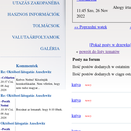
UTAZÁS ZAKOPANÉBA
Ahogy írta
11:45 Szo, 26 Nov
HASZNOS INFORMÁCIÓK
2022
TOLMÁCSOK
«« Poprzedni wątek
VALUTAÁRFOLYAMOK
[Pokaż posty w drzewku
GALÉRIA
«
powrót do listy tematów
Posty na forum
Kommentek
Ilość postów dodanych w ostatnim 
Re: Októberi látogatás Auschwitz
Ilość postów dodanych w ciągu osta
~CsMarton
Kedves Noémi! Köszönjük
20:37 Csü,
hozzászólásaidat. Nem véletlen, hogy
kutya
nowy
06 Aug
nem tudsz magyar...
2026
Re: Októberi látogatás Auschwitz
kutya
nowy
~Poczik
Noémi
10:30 Csü,
Bocsánat az lemaradt, hogy 8-10 főnek.
06 Aug
kutya
nowy
2026
Októberi látogatás Auschwitz
~Poczik
kutya