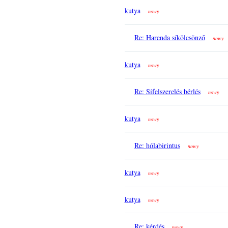
kutya
nowy
Re: Harenda síkölcsönző
nowy
kutya
nowy
Re: Sífelszerelés bérlés
nowy
kutya
nowy
Re: hólabirintus
nowy
kutya
nowy
kutya
nowy
Re: kérdés
nowy