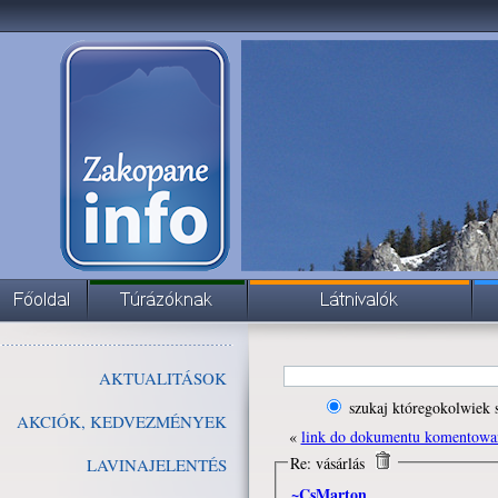
AKTUALITÁSOK
szukaj któregokolwiek 
AKCIÓK, KEDVEZMÉNYEK
«
link do dokumentu komentowa
Re: vásárlás
LAVINAJELENTÉS
~CsMarton