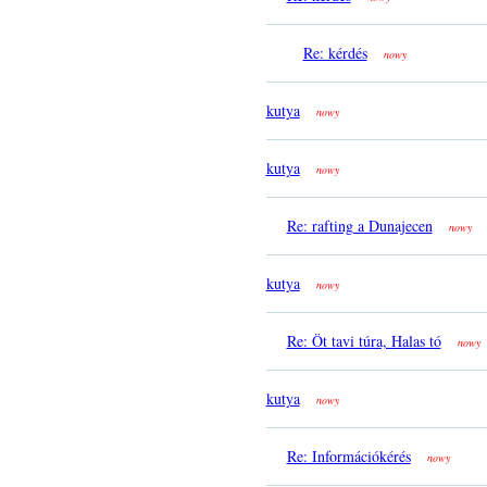
Re: kérdés
nowy
kutya
nowy
kutya
nowy
Re: rafting a Dunajecen
nowy
kutya
nowy
Re: Öt tavi túra, Halas tó
nowy
kutya
nowy
Re: Információkérés
nowy