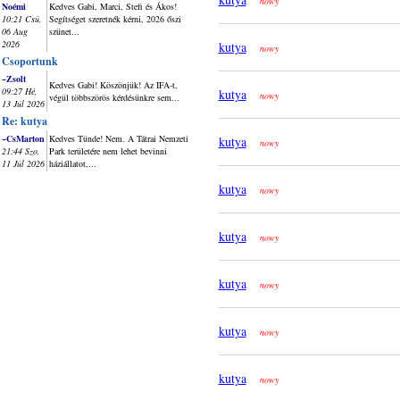
nowy
Noémi
Kedves Gabi, Marci, Stefi és Ákos!
10:21 Csü,
Segítséget szeretnék kérni, 2026 őszi
06 Aug
szünet...
2026
kutya
nowy
Csoportunk
~Zsolt
Kedves Gabi! Köszönjük! Az IFA-t,
09:27 Hé,
kutya
nowy
végül többszörös kérdésünkre sem...
13 Júl 2026
Re: kutya
~CsMarton
Kedves Tünde! Nem. A Tátrai Nemzeti
kutya
nowy
21:44 Szo,
Park területére nem lehet bevinni
11 Júl 2026
háziállatot,...
kutya
nowy
kutya
nowy
kutya
nowy
kutya
nowy
kutya
nowy