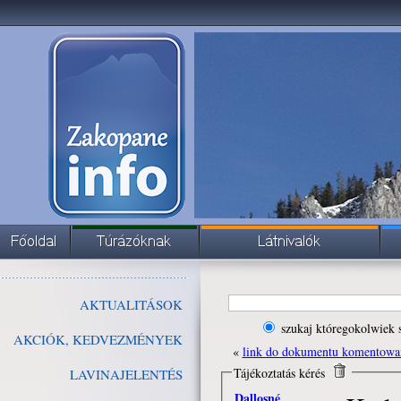
AKTUALITÁSOK
szukaj któregokolwiek 
AKCIÓK, KEDVEZMÉNYEK
«
link do dokumentu komentowa
Tájékoztatás kérés
LAVINAJELENTÉS
Dallosné