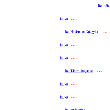
Re: hóhe
kutya
nowy
Re: Határtalan Nőegylet
nowy
kutya
nowy
kutya
nowy
Re: Tábor látogatása
nowy
kutya
nowy
kutya
nowy
Re: kirándulás