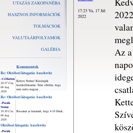
Kedv
UTAZÁS ZAKOPANÉBA
17:23 Va, 17 Júl
2022
HASZNOS INFORMÁCIÓK
2022
vala
TOLMÁCSOK
megl
VALUTAÁRFOLYAMOK
Az a
GALÉRIA
napo
Kommentek
Re: Októberi látogatás Auschwitz
ideg
~CsMarton
Kedves Noémi! Köszönjük
20:37 Csü,
hozzászólásaidat. Nem véletlen, hogy
csat
06 Aug
nem tudsz magyar...
2026
Re: Októberi látogatás Auschwitz
Kett
~Poczik
Noémi
Szíve
10:30 Csü,
Bocsánat az lemaradt, hogy 8-10 főnek.
06 Aug
2026
kösz
Októberi látogatás Auschwitz
~Poczik