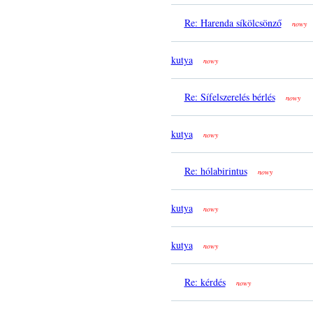
Re: Harenda síkölcsönző
nowy
kutya
nowy
Re: Sífelszerelés bérlés
nowy
kutya
nowy
Re: hólabirintus
nowy
kutya
nowy
kutya
nowy
Re: kérdés
nowy