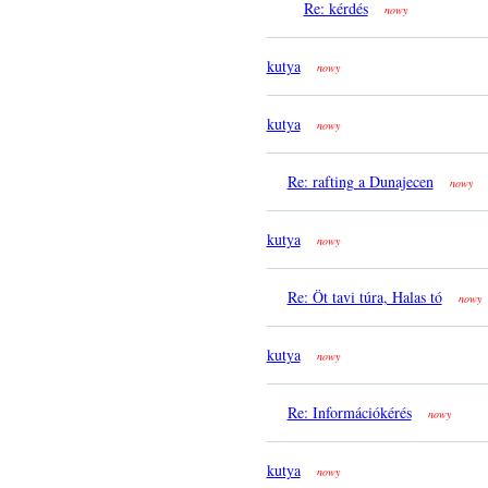
Re: kérdés
nowy
kutya
nowy
kutya
nowy
Re: rafting a Dunajecen
nowy
kutya
nowy
Re: Öt tavi túra, Halas tó
nowy
kutya
nowy
Re: Információkérés
nowy
kutya
nowy