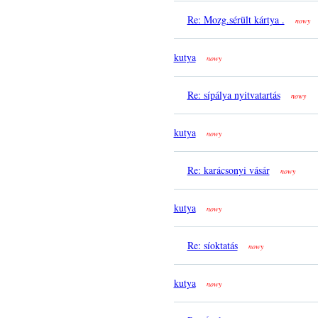
Re: Mozg.sérült kártya .
nowy
kutya
nowy
Re: sípálya nyitvatartás
nowy
kutya
nowy
Re: karácsonyi vásár
nowy
kutya
nowy
Re: síoktatás
nowy
kutya
nowy