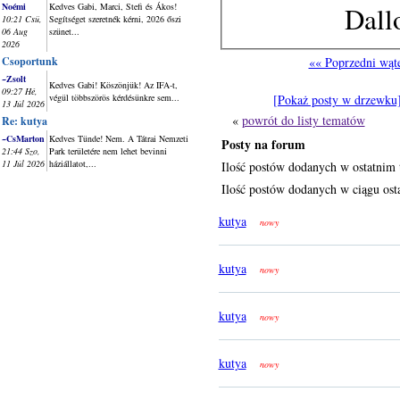
Dall
Noémi
Kedves Gabi, Marci, Stefi és Ákos!
10:21 Csü,
Segítséget szeretnék kérni, 2026 őszi
06 Aug
szünet...
2026
Csoportunk
«« Poprzedni wąt
~Zsolt
Kedves Gabi! Köszönjük! Az IFA-t,
09:27 Hé,
végül többszörös kérdésünkre sem...
[Pokaż posty w drzewku
13 Júl 2026
«
powrót do listy tematów
Re: kutya
~CsMarton
Kedves Tünde! Nem. A Tátrai Nemzeti
Posty na forum
21:44 Szo,
Park területére nem lehet bevinni
11 Júl 2026
háziállatot,...
Ilość postów dodanych w ostatnim 
Ilość postów dodanych w ciągu osta
kutya
nowy
kutya
nowy
kutya
nowy
kutya
nowy