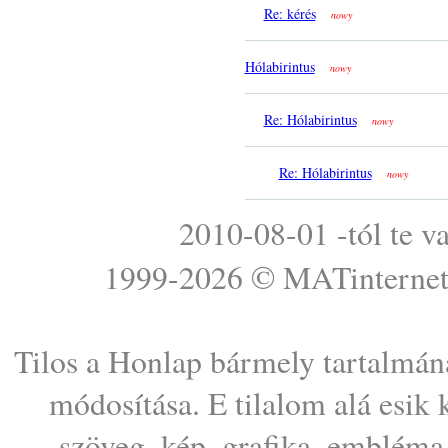
Re: kérés
nowy
Hólabirintus
nowy
Re: Hólabirintus
nowy
Re: Hólabirintus
nowy
2010-08-01 -tól te v
1999-2026 ©
MATinterne
Tilos a Honlap bármely tartalmána
módosítása. E tilalom alá esik
szöveg, kép, grafika, embléma