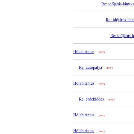
Re: időjárás-látniv
Re: időjárás-lát
Re: időjárás-l
Hólabirintus
nowy
Re: autópálya
nowy
Hólabirintus
nowy
Re: érdeklődés
nowy
Hólabirintus
nowy
Hólabirintus
nowy