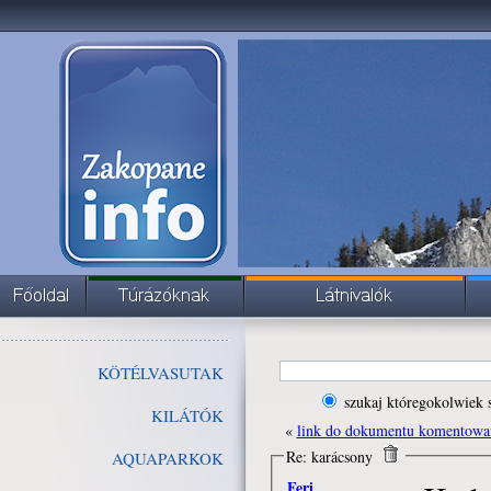
KÖTÉLVASUTAK
szukaj któregokolwiek 
KILÁTÓK
«
link do dokumentu komentowa
Re: karácsony
AQUAPARKOK
Feri