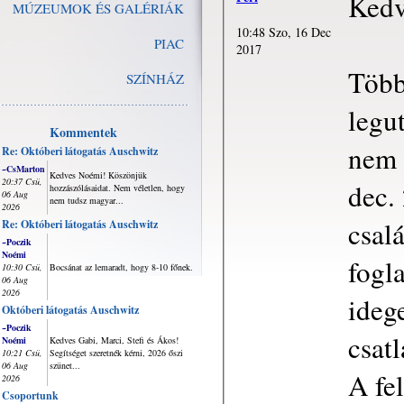
Kedv
MÚZEUMOK ÉS GALÉRIÁK
10:48 Szo, 16 Dec
PIAC
2017
Több
SZÍNHÁZ
legu
Kommentek
nem 
Re: Októberi látogatás Auschwitz
~CsMarton
Kedves Noémi! Köszönjük
20:37 Csü,
dec.
hozzászólásaidat. Nem véletlen, hogy
06 Aug
nem tudsz magyar...
2026
csal
Re: Októberi látogatás Auschwitz
~Poczik
Noémi
fogl
10:30 Csü,
Bocsánat az lemaradt, hogy 8-10 főnek.
06 Aug
2026
ideg
Októberi látogatás Auschwitz
~Poczik
csat
Noémi
Kedves Gabi, Marci, Stefi és Ákos!
10:21 Csü,
Segítséget szeretnék kérni, 2026 őszi
06 Aug
szünet...
A fe
2026
Csoportunk