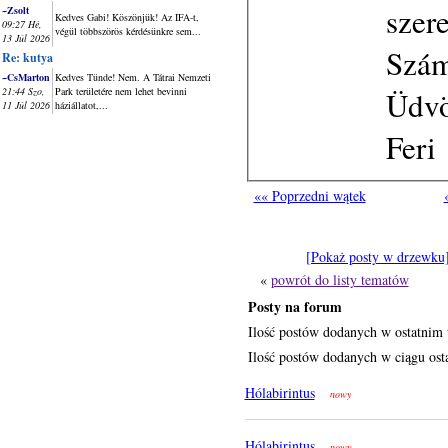
szer
~Zsolt
Kedves Gabi! Köszönjük! Az IFA-t,
09:27 Hé,
végül többszörös kérdésünkre sem...
13 Júl 2026
Szám
Re: kutya
~CsMarton
Kedves Tünde! Nem. A Tátrai Nemzeti
Üdvö
21:44 Szo,
Park területére nem lehet bevinni
11 Júl 2026
háziállatot,...
Feri
«« Poprzedni wątek
[Pokaż posty w drzewku
«
powrót do listy tematów
Posty na forum
Ilość postów dodanych w ostatnim 
Ilość postów dodanych w ciągu osta
Hólabirintus
nowy
Hólabirintus
nowy