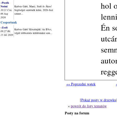
hol o
~Poczik
Noémi
Kedves Gabi, Marci, Stefi és Ákos!
10:21 Csü,
Segítséget szeretnék kérni, 2026 őszi
lenni
06 Aug
szünet...
2026
Csoportunk
Én s
~Zsolt
Kedves Gabi! Köszönjük! Az IFA-t,
09:27 Hé,
végül többszörös kérdésünkre sem...
utcá
13 Júl 2026
semm
auto
regg
«« Poprzedni wątek
[Pokaż posty w drzewku
«
powrót do listy tematów
Posty na forum