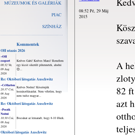
Kedv
MÚZEUMOK ÉS GALÉRIÁK
08:52 Pé, 29 Máj
PIAC
2015
Kösz
SZÍNHÁZ
szava
Kommentek
OH utazás 2026
~OH
csoport
Kedves Gabi! Kedves Marci! Remélem
A he
08:32 Va,
egy kicsit sikerült pihennetek, aludni
09 Aug
😊...
2026
zlot
Re: Októberi látogatás Auschwitz
~CsMarton
82 f
Kedves Noémi! Köszönjük
20:37 Csü,
hozzászólásaidat. Nem véletlen, hogy
06 Aug
nem tudsz magyar...
2026
azt 
Re: Októberi látogatás Auschwitz
~Poczik
otth
Noémi
10:30 Csü,
Bocsánat az lemaradt, hogy 8-10 főnek.
06 Aug
telj
2026
Októberi látogatás Auschwitz