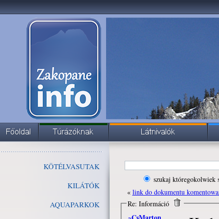
KÖTÉLVASUTAK
szukaj któregokolwiek 
KILÁTÓK
«
link do dokumentu komentowa
Re: Információ
AQUAPARKOK
~CsMarton