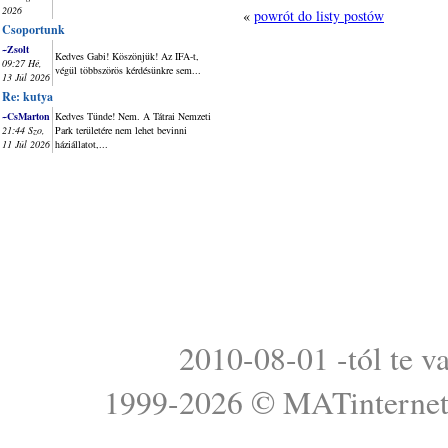
2026
«
powrót do listy postów
Csoportunk
~Zsolt
Kedves Gabi! Köszönjük! Az IFA-t,
09:27 Hé,
végül többszörös kérdésünkre sem...
13 Júl 2026
Re: kutya
~CsMarton
Kedves Tünde! Nem. A Tátrai Nemzeti
21:44 Szo,
Park területére nem lehet bevinni
11 Júl 2026
háziállatot,...
2010-08-01 -tól te v
1999-2026 ©
MATinterne