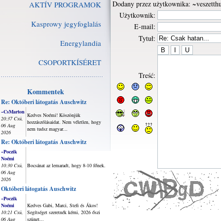
Dodany przez użytkownika: ~veszetthu
AKTÍV PROGRAMOK
Użytkownik:
Kasprowy jegyfoglalás
E-mail:
Tytuł:
Energylandia
CSOPORTKÍSÉRET
Treść:
Kommentek
Re: Októberi látogatás Auschwitz
~CsMarton
Kedves Noémi! Köszönjük
20:37 Csü,
hozzászólásaidat. Nem véletlen, hogy
06 Aug
nem tudsz magyar...
2026
Re: Októberi látogatás Auschwitz
~Poczik
Noémi
10:30 Csü,
Bocsánat az lemaradt, hogy 8-10 főnek.
06 Aug
2026
Októberi látogatás Auschwitz
~Poczik
Noémi
Kedves Gabi, Marci, Stefi és Ákos!
10:21 Csü,
Segítséget szeretnék kérni, 2026 őszi
06 Aug
szünet...