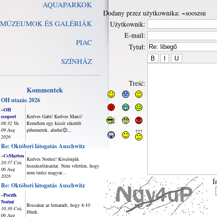
AQUAPARKOK
Dodany przez użytkownika: ~sooszsu
MÚZEUMOK ÉS GALÉRIÁK
Użytkownik:
E-mail:
PIAC
Tytuł:
SZÍNHÁZ
Treść:
Kommentek
OH utazás 2026
~OH
csoport
Kedves Gabi! Kedves Marci!
08:32 Va,
Remélem egy kicsit sikerült
09 Aug
pihennetek, aludni😊...
2026
Re: Októberi látogatás Auschwitz
~CsMarton
Kedves Noémi! Köszönjük
20:37 Csü,
hozzászólásaidat. Nem véletlen, hogy
06 Aug
nem tudsz magyar...
2026
Í
Re: Októberi látogatás Auschwitz
~Poczik
Noémi
Bocsánat az lemaradt, hogy 8-10
10:30 Csü,
főnek.
06 Aug