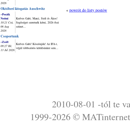
2026
Októberi látogatás Auschwitz
«
powrót do listy postów
~Poczik
Noémi
Kedves Gabi, Marci, Stefi és Ákos!
10:21 Csü,
Segítséget szeretnék kérni, 2026 őszi
06 Aug
szünet...
2026
Csoportunk
~Zsolt
Kedves Gabi! Köszönjük! Az IFA-t,
09:27 Hé,
végül többszörös kérdésünkre sem...
13 Júl 2026
2010-08-01 -tól te v
1999-2026 ©
MATinterne