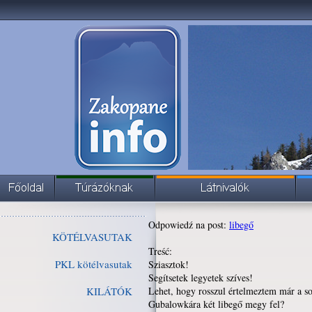
Odpowiedź na post:
libegő
KÖTÉLVASUTAK
Treść:
PKL kötélvasutak
Sziasztok!
Segítsetek legyetek szíves!
KILÁTÓK
Lehet, hogy rosszul értelmeztem már a so
Gubalowkára két libegő megy fel?