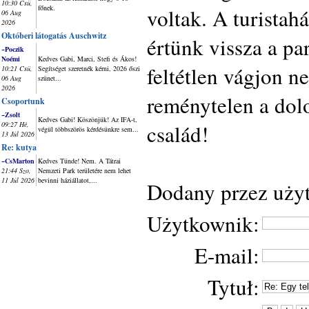
10:30 Csü,
főnek.
voltak. A turistah
06 Aug
2026
Októberi látogatás Auschwitz
értünk vissza a 
~Poczik
Noémi
Kedves Gabi, Marci, Stefi és Ákos!
feltétlen vágjon n
10:21 Csü,
Segítséget szeretnék kérni, 2026 őszi
06 Aug
szünet...
2026
reménytelen a dol
Csoportunk
~Zsolt
Kedves Gabi! Köszönjük! Az IFA-t,
09:27 Hé,
család!
végül többszörös kérdésünkre sem...
13 Júl 2026
Re: kutya
~CsMarton
Kedves Tünde! Nem. A Tátrai
21:44 Szo,
Nemzeti Park területére nem lehet
11 Júl 2026
bevinni háziállatot,...
Dodany przez uży
Użytkownik:
E-mail:
Tytuł: