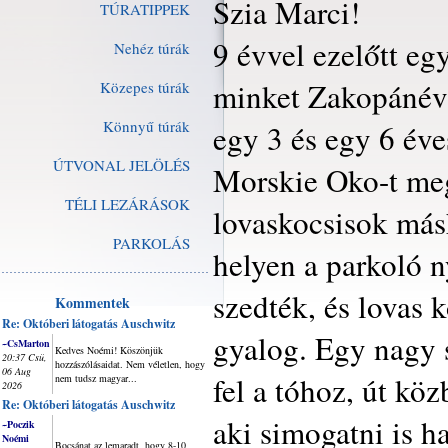
Szia Marci!
TÚRATIPPEK
9 évvel ezelőtt e
Nehéz túrák
minket Zakopánéval
Közepes túrák
Könnyű túrák
egy 3 és egy 6 éve
ÚTVONAL JELÖLÉS
Morskie Oko-t megh
TÉLI LEZÁRÁSOK
lovaskocsisok más
PARKOLÁS
helyen a parkoló n
szedték, és lovas 
Kommentek
Re: Októberi látogatás Auschwitz
gyalog. Egy nagy s
~CsMarton
Kedves Noémi! Köszönjük
20:37 Csü,
hozzászólásaidat. Nem véletlen, hogy
06 Aug
fel a tóhoz, út kö
nem tudsz magyar...
2026
Re: Októberi látogatás Auschwitz
aki simogatni is h
~Poczik
Noémi
Bocsánat az lemaradt, hogy 8-10