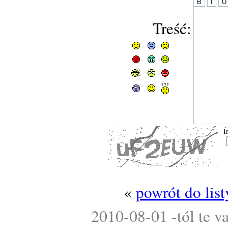
Treść:
Í
«
powrót do lis
2010-08-01 -tól te v