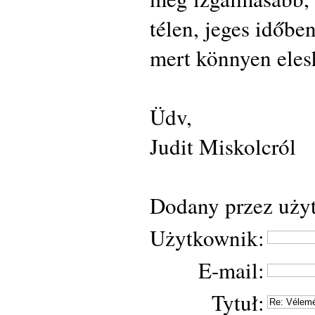
télen, jeges időbe
mert könnyen eles
Üdv,
Judit Miskolcról
Dodany przez użyt
Użytkownik:
E-mail:
Tytuł: