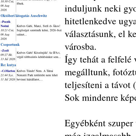
10:30 Csü,
főnek.
induljunk neki gyo
06 Aug
2026
Októberi látogatás Auschwitz
hitetlenkedve ugya
~Poczik
Noémi
Kedves Gabi, Marci, Stefi és Ákos!
választásunk, el ke
10:21 Csü,
Segítséget szeretnék kérni, 2026 őszi
06 Aug
szünet...
2026
városba.
Csoportunk
~Zsolt
Kedves Gabi! Köszönjük! Az IFA-t,
09:27 Hé,
Így tehát a felfelé
végül többszörös kérdésünkre sem...
13 Júl 2026
Re: kutya
megálltunk, fotóztu
~CsMarton
Kedves Tünde! Nem. A Tátrai
21:44 Szo,
Nemzeti Park területére nem lehet
11 Júl 2026
bevinni háziállatot,...
teljesíteni a távot 
Sok mindenre képes
Egyébként szuper 
még izgalmasabb, d