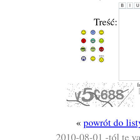
Treść:
Í
«
powrót do lis
2010-08-01 -tól te v