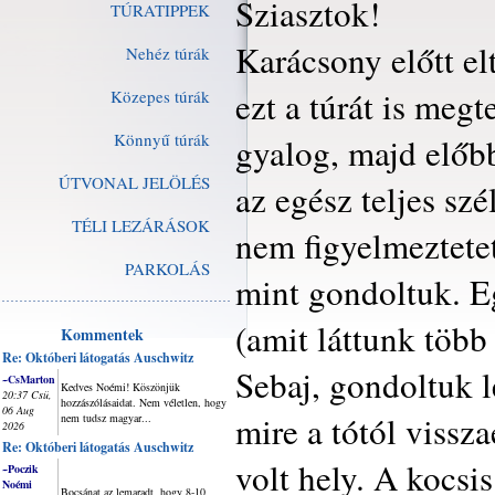
Sziasztok!
TÚRATIPPEK
Karácsony előtt e
Nehéz túrák
ezt a túrát is meg
Közepes túrák
Könnyű túrák
gyalog, majd előbb
ÚTVONAL JELÖLÉS
az egész teljes sz
TÉLI LEZÁRÁSOK
nem figyelmeztetet
PARKOLÁS
mint gondoltuk. E
(amit láttunk több
Kommentek
Re: Októberi látogatás Auschwitz
Sebaj, gondoltuk 
~CsMarton
Kedves Noémi! Köszönjük
20:37 Csü,
hozzászólásaidat. Nem véletlen, hogy
06 Aug
mire a tótól vissz
nem tudsz magyar...
2026
Re: Októberi látogatás Auschwitz
volt hely. A kocsi
~Poczik
Noémi
Bocsánat az lemaradt, hogy 8-10