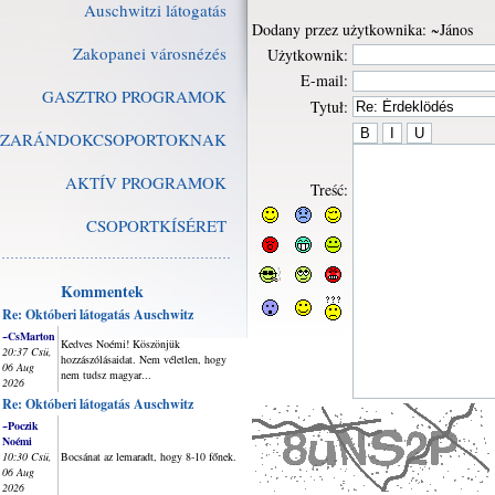
Auschwitzi látogatás
Dodany przez użytkownika: ~János
Zakopanei városnézés
Użytkownik:
E-mail:
GASZTRO PROGRAMOK
Tytuł:
ZARÁNDOKCSOPORTOKNAK
AKTÍV PROGRAMOK
Treść:
CSOPORTKÍSÉRET
Kommentek
Re: Októberi látogatás Auschwitz
~CsMarton
Kedves Noémi! Köszönjük
20:37 Csü,
hozzászólásaidat. Nem véletlen, hogy
06 Aug
nem tudsz magyar...
2026
Re: Októberi látogatás Auschwitz
~Poczik
Noémi
10:30 Csü,
Bocsánat az lemaradt, hogy 8-10 főnek.
06 Aug
2026