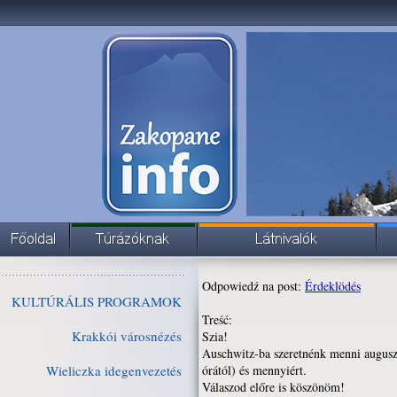
Odpowiedź na post:
Érdeklödés
KULTÚRÁLIS PROGRAMOK
Treść:
Krakkói városnézés
Szia!
Auschwitz-ba szeretnénk menni augusz
Wieliczka idegenvezetés
órától) és mennyiért.
Válaszod előre is köszönöm!