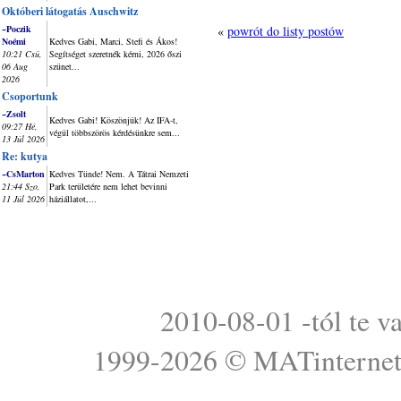
Októberi látogatás Auschwitz
~Poczik
«
powrót do listy postów
Noémi
Kedves Gabi, Marci, Stefi és Ákos!
10:21 Csü,
Segítséget szeretnék kérni, 2026 őszi
06 Aug
szünet...
2026
Csoportunk
~Zsolt
Kedves Gabi! Köszönjük! Az IFA-t,
09:27 Hé,
végül többszörös kérdésünkre sem...
13 Júl 2026
Re: kutya
~CsMarton
Kedves Tünde! Nem. A Tátrai Nemzeti
21:44 Szo,
Park területére nem lehet bevinni
11 Júl 2026
háziállatot,...
2010-08-01 -tól te v
1999-2026 ©
MATinterne