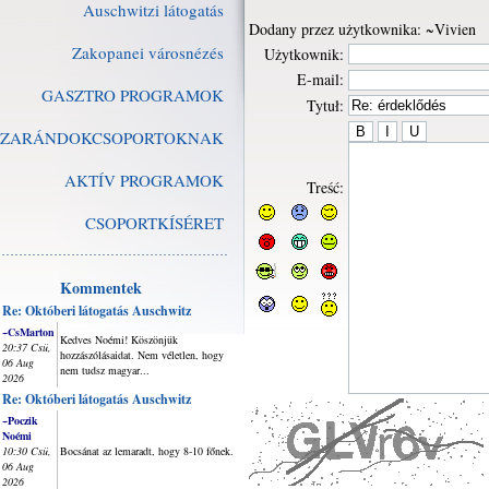
Auschwitzi látogatás
Dodany przez użytkownika: ~Vivien
Zakopanei városnézés
Użytkownik:
E-mail:
GASZTRO PROGRAMOK
Tytuł:
ZARÁNDOKCSOPORTOKNAK
AKTÍV PROGRAMOK
Treść:
CSOPORTKÍSÉRET
Kommentek
Re: Októberi látogatás Auschwitz
~CsMarton
Kedves Noémi! Köszönjük
20:37 Csü,
hozzászólásaidat. Nem véletlen, hogy
06 Aug
nem tudsz magyar...
2026
Re: Októberi látogatás Auschwitz
~Poczik
Noémi
10:30 Csü,
Bocsánat az lemaradt, hogy 8-10 főnek.
06 Aug
2026