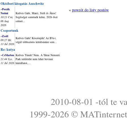
Októberi látogatás Auschwitz
~Poczik
«
powrót do listy postów
Noémi
Kedves Gabi, Marci, Stefi és Ákos!
10:21 Csü,
Segítséget szeretnék kérni, 2026 őszi
06 Aug
szünet...
2026
Csoportunk
~Zsolt
Kedves Gabi! Köszönjük! Az IFA-t,
09:27 Hé,
végül többszörös kérdésünkre sem...
13 Júl 2026
Re: kutya
~CsMarton
Kedves Tünde! Nem. A Tátrai Nemzeti
21:44 Szo,
Park területére nem lehet bevinni
11 Júl 2026
háziállatot,...
2010-08-01 -tól te v
1999-2026 ©
MATinterne