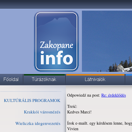
Odpowiedź na post:
Re: érdeklődés
KULTÚRÁLIS PROGRAMOK
Treść:
Krakkói városnézés
Kedves Marci!
Wieliczka idegenvezetés
Írok e-mailt. egy kérdésem lenne, hog
Vivien