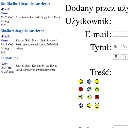
Re: Októberi látogatás Auschwitz
Dodany przez uż
~Poczik
Noémi
Użytkownik:
10:30 Csü,
Bocsánat az lemaradt, hogy 8-10 főnek.
06 Aug
2026
E-mail:
Októberi látogatás Auschwitz
~Poczik
Noémi
Kedves Gabi, Marci, Stefi és Ákos!
Tytuł:
10:21 Csü,
Segítséget szeretnék kérni, 2026 őszi
06 Aug
szünet...
2026
Csoportunk
~Zsolt
Kedves Gabi! Köszönjük! Az IFA-t,
09:27 Hé,
Treść:
végül többszörös kérdésünkre sem...
13 Júl 2026