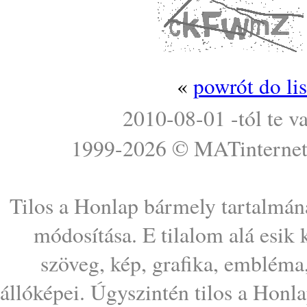
«
powrót do li
2010-08-01 -tól te v
1999-2026 ©
MATinterne
Tilos a Honlap bármely tartalmána
módosítása. E tilalom alá esik
szöveg, kép, grafika, embléma
állóképei. Úgyszintén tilos a Honl