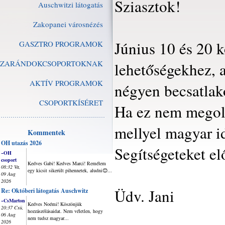
Sziasztok!
Auschwitzi látogatás
Zakopanei városnézés
Június 10 és 20 
GASZTRO PROGRAMOK
ZARÁNDOKCSOPORTOKNAK
lehetőségekhez, 
AKTÍV PROGRAMOK
négyen becsatlak
CSOPORTKÍSÉRET
Ha ez nem megol
mellyel magyar i
Kommentek
OH utazás 2026
Segítségeteket e
~OH
csoport
Kedves Gabi! Kedves Marci! Remélem
08:32 Va,
egy kicsit sikerült pihennetek, aludni😊...
09 Aug
2026
Üdv. Jani
Re: Októberi látogatás Auschwitz
~CsMarton
Kedves Noémi! Köszönjük
20:37 Csü,
hozzászólásaidat. Nem véletlen, hogy
06 Aug
nem tudsz magyar...
2026