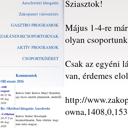
Sziasztok!
Auschwitzi látogatás
Zakopanei városnézés
Május 1-4-re már
GASZTRO PROGRAMOK
ZARÁNDOKCSOPORTOKNAK
olyan csoportunk 
AKTÍV PROGRAMOK
CSOPORTKÍSÉRET
Csak az egyéni lá
van, érdemes elol
Kommentek
OH utazás 2026
~OH
csoport
Kedves Gabi! Kedves Marci! Remélem
08:32 Va,
http://www.zakop
egy kicsit sikerült pihennetek, aludni😊...
09 Aug
2026
owna,1408,0,1537
Re: Októberi látogatás Auschwitz
~CsMarton
Kedves Noémi! Köszönjük
20:37 Csü,
hozzászólásaidat. Nem véletlen, hogy
06 Aug
nem tudsz magyar...
2026