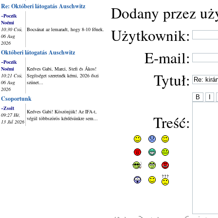
Re: Októberi látogatás Auschwitz
Dodany przez uż
~Poczik
Noémi
Użytkownik:
10:30 Csü,
Bocsánat az lemaradt, hogy 8-10 főnek.
06 Aug
2026
E-mail:
Októberi látogatás Auschwitz
~Poczik
Noémi
Kedves Gabi, Marci, Stefi és Ákos!
Tytuł:
10:21 Csü,
Segítséget szeretnék kérni, 2026 őszi
06 Aug
szünet...
2026
Csoportunk
~Zsolt
Kedves Gabi! Köszönjük! Az IFA-t,
09:27 Hé,
Treść:
végül többszörös kérdésünkre sem...
13 Júl 2026