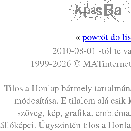
«
powrót do li
2010-08-01 -tól te v
1999-2026 ©
MATinterne
Tilos a Honlap bármely tartalmána
módosítása. E tilalom alá esik
szöveg, kép, grafika, embléma
állóképei. Úgyszintén tilos a Honl