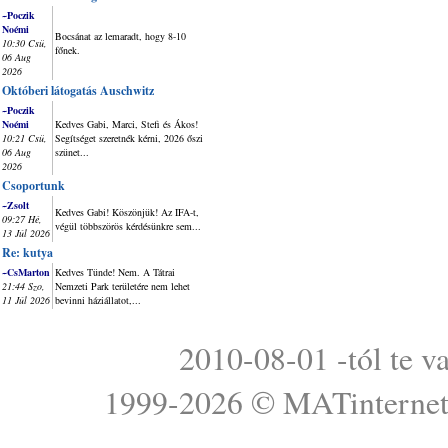
~Poczik
Noémi
Bocsánat az lemaradt, hogy 8-10
10:30 Csü,
főnek.
06 Aug
2026
Októberi látogatás Auschwitz
~Poczik
Noémi
Kedves Gabi, Marci, Stefi és Ákos!
10:21 Csü,
Segítséget szeretnék kérni, 2026 őszi
06 Aug
szünet...
2026
Csoportunk
~Zsolt
Kedves Gabi! Köszönjük! Az IFA-t,
09:27 Hé,
végül többszörös kérdésünkre sem...
13 Júl 2026
Re: kutya
~CsMarton
Kedves Tünde! Nem. A Tátrai
21:44 Szo,
Nemzeti Park területére nem lehet
11 Júl 2026
bevinni háziállatot,...
2010-08-01 -tól te v
1999-2026 ©
MATinterne