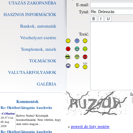
UTAZÁS ZAKOPANÉBA
E-mail:
Tytuł:
HASZNOS INFORMÁCIÓK
Bankok, automaták
Treść:
Vészhelyzet esetére
Templomok, misék
TOLMÁCSOK
VALUTAÁRFOLYAMOK
GALÉRIA
Í
Kommentek
Re: Októberi látogatás Auschwitz
~CsMarton
Kedves Noémi! Köszönjük
20:37 Csü,
hozzászólásaidat. Nem véletlen, hogy
06 Aug
nem tudsz magyar...
«
powrót do listy postów
2026
Re: Októberi látogatás Auschwitz