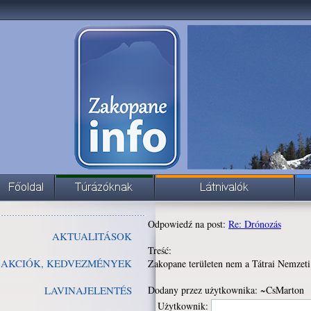
Odpowiedź na post:
Re: Drónozás
AKTUALITÁSOK
Treść:
AKCIÓK, KEDVEZMÉNYEK
Zakopane területen nem a Tátrai Nemzeti 
LAVINAJELENTÉS
Dodany przez użytkownika: ~CsMarton
Użytkownik: