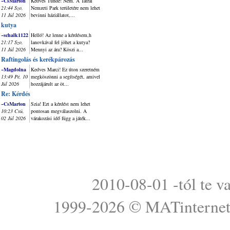
~CsMarton
Kedves Tünde! Nem. A Tátrai
21:44 Szo,
Nemzeti Park területére nem lehet
11 Júl 2026
bevinni háziállatot,...
kutya
~schalk1122
Helló! Az lenne a kérdésem,h
21:17 Szo,
lanovkával fel jöhet a kutya?
11 Júl 2026
Mennyi az ára? Köszi a...
Raftingolás és kerékpározás
~Magdolna
Kedves Marci! Ez úton szeretném
13:49 Pé, 10
megköszönni a segítségét, amivel
Júl 2026
hozzájárult az öt...
Re: Kérdés
~CsMarton
Szia! Ezt a kérdést nem lehet
10:23 Csü,
pontosan megválaszolni. A
02 Júl 2026
várakozási idő függ a játék...
2010-08-01 -tól te v
1999-2026 ©
MATinterne