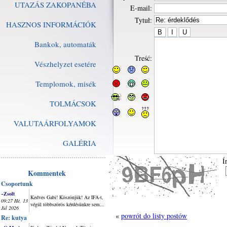
UTAZÁS ZAKOPANÉBA
E-mail:
Tytuł:
HASZNOS INFORMÁCIÓK
Bankok, automaták
Treść:
Vészhelyzet esetére
Templomok, misék
TOLMÁCSOK
VALUTAÁRFOLYAMOK
GALÉRIA
Í
Kommentek
Csoportunk
~Zsolt
Kedves Gabi! Köszönjük! Az IFA-t,
09:27 Hé, 13
végül többszörös kérdésünkre sem...
Júl 2026
«
powrót do listy postów
Re: kutya