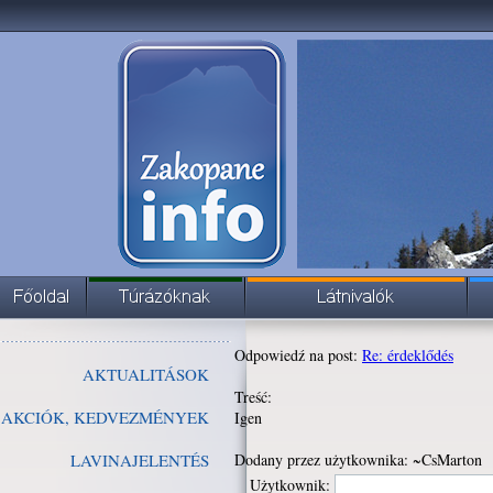
Odpowiedź na post:
Re: érdeklődés
AKTUALITÁSOK
Treść:
AKCIÓK, KEDVEZMÉNYEK
Igen
LAVINAJELENTÉS
Dodany przez użytkownika: ~CsMarton
Użytkownik: