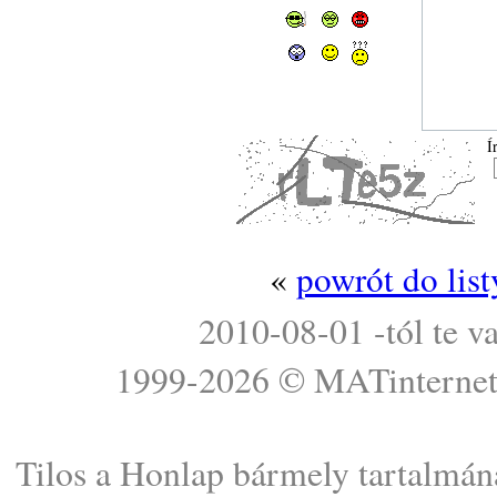
Í
«
powrót do lis
2010-08-01 -tól te v
1999-2026 ©
MATinterne
Tilos a Honlap bármely tartalmána