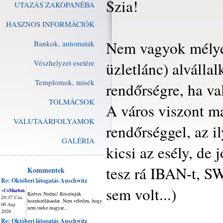
Szia!
UTAZÁS ZAKOPANÉBA
HASZNOS INFORMÁCIÓK
Nem vagyok mélyen
Bankok, automaták
Vészhelyzet esetére
üzletlánc) alválla
Templomok, misék
rendőrségre, ha va
TOLMÁCSOK
A város viszont m
VALUTAÁRFOLYAMOK
rendőrséggel, az i
GALÉRIA
kicsi az esély, de 
tesz rá IBAN-t, SW
Kommentek
Re: Októberi látogatás Auschwitz
sem volt...)
~CsMarton
Kedves Noémi! Köszönjük
20:37 Csü,
hozzászólásaidat. Nem véletlen, hogy
06 Aug
nem tudsz magyar...
2026
Re: Októberi látogatás Auschwitz