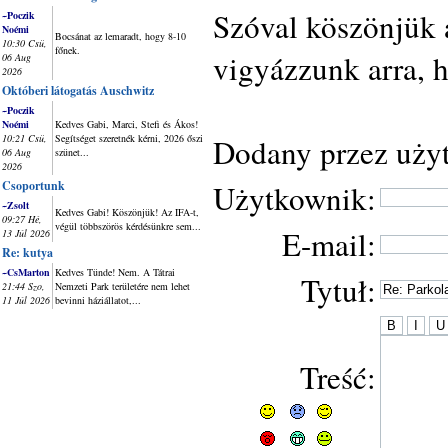
Szóval köszönjük 
~Poczik
Noémi
Bocsánat az lemaradt, hogy 8-10
10:30 Csü,
főnek.
vigyázzunk arra, h
06 Aug
2026
Októberi látogatás Auschwitz
~Poczik
Noémi
Kedves Gabi, Marci, Stefi és Ákos!
10:21 Csü,
Segítséget szeretnék kérni, 2026 őszi
Dodany przez uży
06 Aug
szünet...
2026
Csoportunk
Użytkownik:
~Zsolt
Kedves Gabi! Köszönjük! Az IFA-t,
09:27 Hé,
végül többszörös kérdésünkre sem...
E-mail:
13 Júl 2026
Re: kutya
~CsMarton
Kedves Tünde! Nem. A Tátrai
Tytuł:
21:44 Szo,
Nemzeti Park területére nem lehet
11 Júl 2026
bevinni háziállatot,...
Treść: