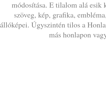
módosítása. E tilalom alá esik
szöveg, kép, grafika, embléma
állóképei. Úgyszintén tilos a Honl
más honlapon vagy