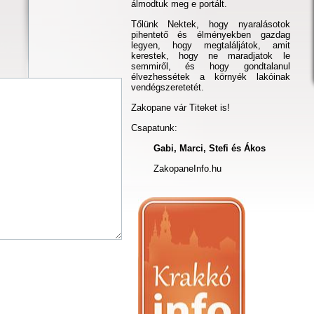
álmodtuk meg e portált.
Tőlünk Nektek, hogy nyaralásotok
pihentető és élményekben gazdag
legyen, hogy megtaláljátok, amit
kerestek, hogy ne maradjatok le
semmiről, és hogy gondtalanul
élvezhessétek a környék lakóinak
vendégszeretetét.
Zakopane vár Titeket is!
Csapatunk:
Gabi, Marci, Stefi és Ákos
ZakopaneInfo.hu