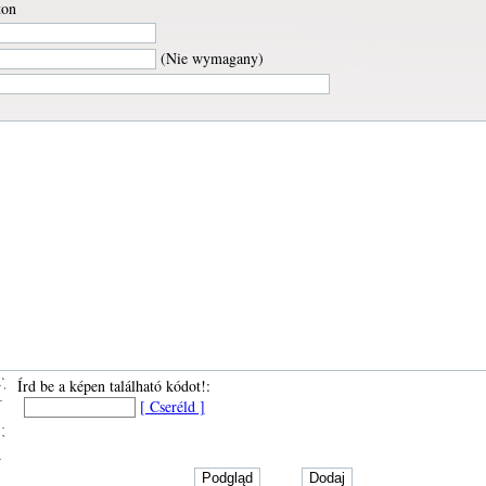
ton
(Nie wymagany)
Írd be a képen található kódot!:
[ Cseréld ]