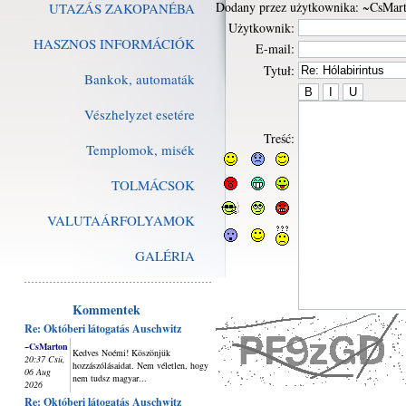
Dodany przez użytkownika: ~CsMar
UTAZÁS ZAKOPANÉBA
Użytkownik:
HASZNOS INFORMÁCIÓK
E-mail:
Tytuł:
Bankok, automaták
Vészhelyzet esetére
Treść:
Templomok, misék
TOLMÁCSOK
VALUTAÁRFOLYAMOK
GALÉRIA
Kommentek
Re: Októberi látogatás Auschwitz
~CsMarton
Kedves Noémi! Köszönjük
20:37 Csü,
hozzászólásaidat. Nem véletlen, hogy
06 Aug
nem tudsz magyar...
2026
Re: Októberi látogatás Auschwitz