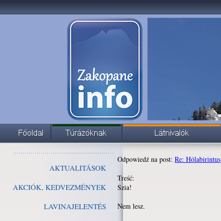
Odpowiedź na post:
Re: Hólabirintus
AKTUALITÁSOK
Treść:
AKCIÓK, KEDVEZMÉNYEK
Szia!
LAVINAJELENTÉS
Nem lesz.