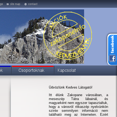
Üdvözlünk Kedves Látogató!
Itt élünk Zakopane városában, a
meseszép Tátra lábainál, és
magyarként nem egyszer tapasztaltuk,
hogy a városról ritkaszép nyelvünkön
szinte semmilyen információ nem
található meg az Interneten. Ezért