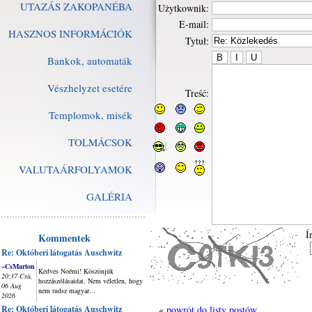
UTAZÁS ZAKOPANÉBA
Użytkownik:
E-mail:
HASZNOS INFORMÁCIÓK
Tytuł:
Bankok, automaták
Vészhelyzet esetére
Treść:
Templomok, misék
TOLMÁCSOK
VALUTAÁRFOLYAMOK
GALÉRIA
Í
Kommentek
Re: Októberi látogatás Auschwitz
~CsMarton
Kedves Noémi! Köszönjük
20:37 Csü,
hozzászólásaidat. Nem véletlen, hogy
06 Aug
nem tudsz magyar...
2026
Re: Októberi látogatás Auschwitz
«
powrót do listy postów