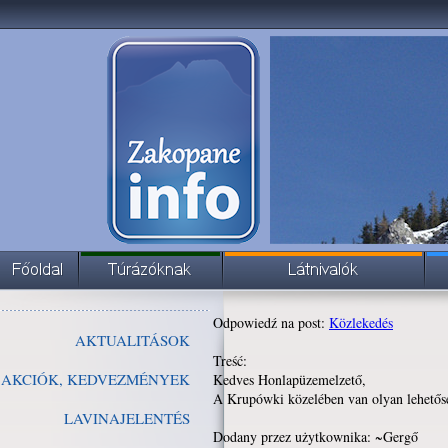
Odpowiedź na post:
Közlekedés
AKTUALITÁSOK
Treść:
AKCIÓK, KEDVEZMÉNYEK
Kedves Honlapüzemelzető,
A Krupówki közelében van olyan lehetősé
LAVINAJELENTÉS
Dodany przez użytkownika: ~Gergő