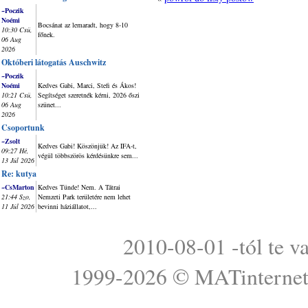
~Poczik
Noémi
Bocsánat az lemaradt, hogy 8-10
10:30 Csü,
főnek.
06 Aug
2026
Októberi látogatás Auschwitz
~Poczik
Noémi
Kedves Gabi, Marci, Stefi és Ákos!
10:21 Csü,
Segítséget szeretnék kérni, 2026 őszi
06 Aug
szünet...
2026
Csoportunk
~Zsolt
Kedves Gabi! Köszönjük! Az IFA-t,
09:27 Hé,
végül többszörös kérdésünkre sem...
13 Júl 2026
Re: kutya
~CsMarton
Kedves Tünde! Nem. A Tátrai
21:44 Szo,
Nemzeti Park területére nem lehet
11 Júl 2026
bevinni háziállatot,...
2010-08-01 -tól te v
1999-2026 ©
MATinterne