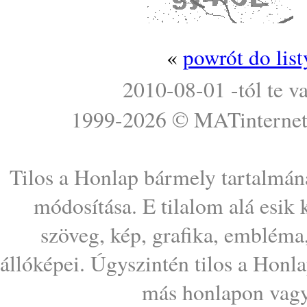
«
powrót do lis
2010-08-01 -tól te v
1999-2026 ©
MATinterne
Tilos a Honlap bármely tartalmána
módosítása. E tilalom alá esik
szöveg, kép, grafika, embléma
állóképei. Úgyszintén tilos a Honl
más honlapon vagy