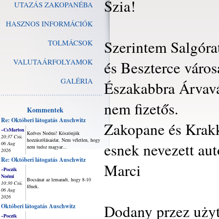
Szia!
UTAZÁS ZAKOPANÉBA
HASZNOS INFORMÁCIÓK
Szerintem Salgórat
TOLMÁCSOK
VALUTAÁRFOLYAMOK
és Beszterce városá
GALÉRIA
Északabbra Árvavá
nem fizetős.
Kommentek
Re: Októberi látogatás Auschwitz
Zakopane és Krakkó
~CsMarton
Kedves Noémi! Köszönjük
20:37 Csü,
hozzászólásaidat. Nem véletlen, hogy
esnek nevezett aut
06 Aug
nem tudsz magyar...
2026
Re: Októberi látogatás Auschwitz
Marci
~Poczik
Noémi
Bocsánat az lemaradt, hogy 8-10
10:30 Csü,
főnek.
06 Aug
2026
Dodany przez uży
Októberi látogatás Auschwitz
~Poczik