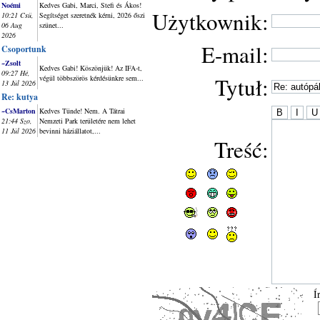
Noémi
Kedves Gabi, Marci, Stefi és Ákos!
Użytkownik:
10:21 Csü,
Segítséget szeretnék kérni, 2026 őszi
06 Aug
szünet...
2026
E-mail:
Csoportunk
~Zsolt
Kedves Gabi! Köszönjük! Az IFA-t,
09:27 Hé,
Tytuł:
végül többszörös kérdésünkre sem...
13 Júl 2026
Re: kutya
~CsMarton
Kedves Tünde! Nem. A Tátrai
21:44 Szo,
Nemzeti Park területére nem lehet
11 Júl 2026
bevinni háziállatot,...
Treść:
Í