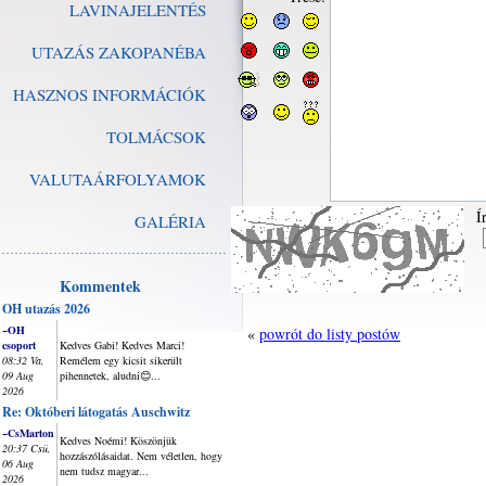
LAVINAJELENTÉS
UTAZÁS ZAKOPANÉBA
HASZNOS INFORMÁCIÓK
TOLMÁCSOK
VALUTAÁRFOLYAMOK
Í
GALÉRIA
Kommentek
OH utazás 2026
~OH
«
powrót do listy postów
csoport
Kedves Gabi! Kedves Marci!
08:32 Va,
Remélem egy kicsit sikerült
09 Aug
pihennetek, aludni😊...
2026
Re: Októberi látogatás Auschwitz
~CsMarton
Kedves Noémi! Köszönjük
20:37 Csü,
hozzászólásaidat. Nem véletlen, hogy
06 Aug
nem tudsz magyar...
2026