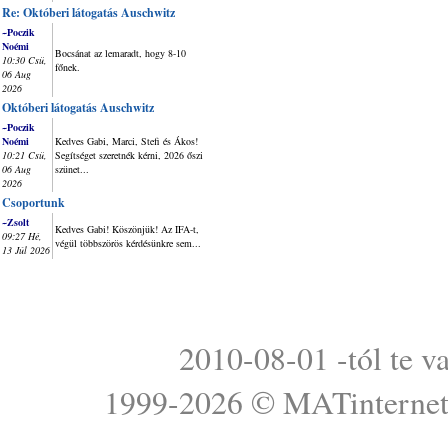
Re: Októberi látogatás Auschwitz
~Poczik
Noémi
Bocsánat az lemaradt, hogy 8-10
10:30 Csü,
főnek.
06 Aug
2026
Októberi látogatás Auschwitz
~Poczik
Noémi
Kedves Gabi, Marci, Stefi és Ákos!
10:21 Csü,
Segítséget szeretnék kérni, 2026 őszi
06 Aug
szünet...
2026
Csoportunk
~Zsolt
Kedves Gabi! Köszönjük! Az IFA-t,
09:27 Hé,
végül többszörös kérdésünkre sem...
13 Júl 2026
2010-08-01 -tól te v
1999-2026 ©
MATinterne