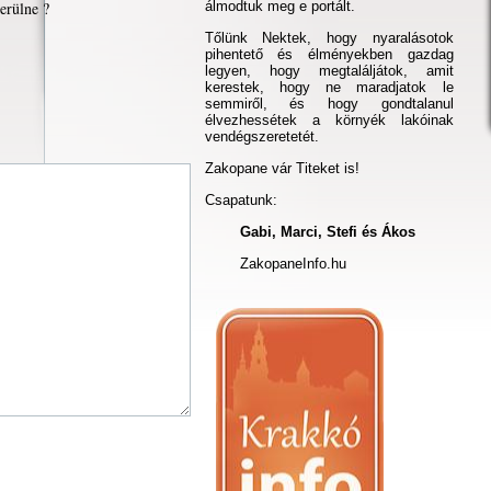
erülne ?
álmodtuk meg e portált.
Tőlünk Nektek, hogy nyaralásotok
pihentető és élményekben gazdag
legyen, hogy megtaláljátok, amit
kerestek, hogy ne maradjatok le
semmiről, és hogy gondtalanul
élvezhessétek a környék lakóinak
vendégszeretetét.
Zakopane vár Titeket is!
Csapatunk:
Gabi, Marci, Stefi és Ákos
ZakopaneInfo.hu