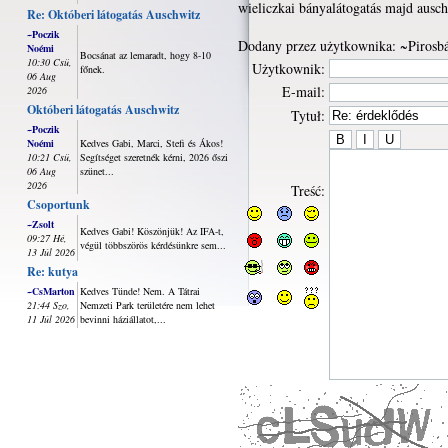
wieliczkai bányalátogatás majd ausch
Re: Októberi látogatás Auschwitz
~Poczik
Dodany przez użytkownika: ~Pirosbá
Noémi
Bocsánat az lemaradt, hogy 8-10
10:30 Csü,
Użytkownik:
főnek.
06 Aug
E-mail:
2026
Októberi látogatás Auschwitz
Tytuł:
~Poczik
Noémi
Kedves Gabi, Marci, Stefi és Ákos!
10:21 Csü,
Segítséget szeretnék kérni, 2026 őszi
06 Aug
szünet...
2026
Treść:
Csoportunk
~Zsolt
Kedves Gabi! Köszönjük! Az IFA-t,
09:27 Hé,
végül többszörös kérdésünkre sem...
13 Júl 2026
Re: kutya
~CsMarton
Kedves Tünde! Nem. A Tátrai
21:44 Szo,
Nemzeti Park területére nem lehet
11 Júl 2026
bevinni háziállatot,...