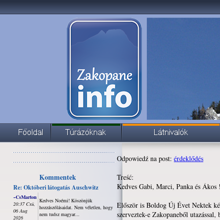
Odpowiedź na post:
érdeklődés
Kommentek
Treść:
Kedves Gabi, Marci, Panka és Ákos 
Re: Októberi látogatás Auschwitz
~CsMarton
Kedves Noémi! Köszönjük
20:37 Csü,
Először is Boldog Új Évet Nektek k
hozzászólásaidat. Nem véletlen, hogy
06 Aug
szerveztek-e Zakopaneből utazással, 
nem tudsz magyar...
2026