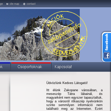
Üdvözlünk Kedves Látogató!
Itt élünk Zakopane városában, a
meseszép Tátra lábainál, és
magyarként nem egyszer tapasztaltuk,
hogy a városról ritkaszép nyelvünkön
szinte semmilyen információ nem
található meg az Interneten. Ezért