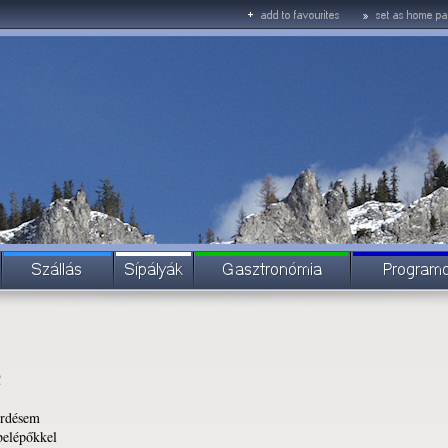
!
érdésem
belépőkkel