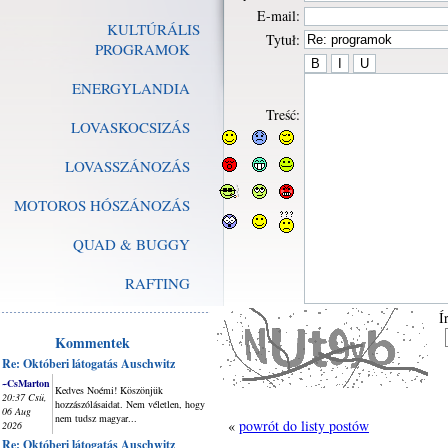
E-mail:
KULTÚRÁLIS
Tytuł:
PROGRAMOK
ENERGYLANDIA
Treść:
LOVASKOCSIZÁS
LOVASSZÁNOZÁS
MOTOROS HÓSZÁNOZÁS
QUAD & BUGGY
RAFTING
Í
Kommentek
Re: Októberi látogatás Auschwitz
~CsMarton
Kedves Noémi! Köszönjük
20:37 Csü,
hozzászólásaidat. Nem véletlen, hogy
06 Aug
nem tudsz magyar...
«
powrót do listy postów
2026
Re: Októberi látogatás Auschwitz