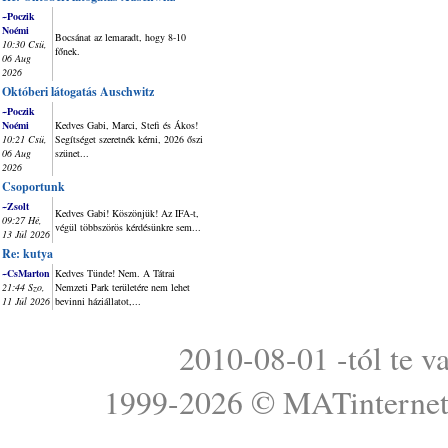
~Poczik
Noémi
Bocsánat az lemaradt, hogy 8-10
10:30 Csü,
főnek.
06 Aug
2026
Októberi látogatás Auschwitz
~Poczik
Noémi
Kedves Gabi, Marci, Stefi és Ákos!
10:21 Csü,
Segítséget szeretnék kérni, 2026 őszi
06 Aug
szünet...
2026
Csoportunk
~Zsolt
Kedves Gabi! Köszönjük! Az IFA-t,
09:27 Hé,
végül többszörös kérdésünkre sem...
13 Júl 2026
Re: kutya
~CsMarton
Kedves Tünde! Nem. A Tátrai
21:44 Szo,
Nemzeti Park területére nem lehet
11 Júl 2026
bevinni háziállatot,...
2010-08-01 -tól te v
1999-2026 ©
MATinterne