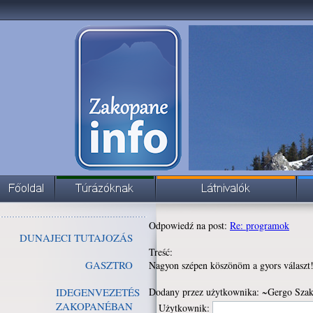
Odpowiedź na post:
Re: programok
DUNAJECI TUTAJOZÁS
Treść:
GASZTRO
Nagyon szépen köszönöm a gyors választ
IDEGENVEZETÉS
Dodany przez użytkownika: ~Gergo Szak
ZAKOPANÉBAN
Użytkownik: