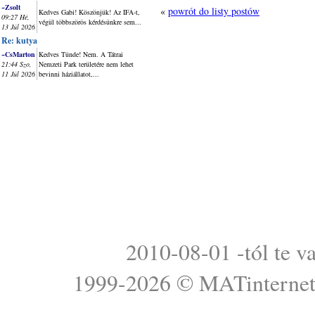
~Zsolt
«
powrót do listy postów
Kedves Gabi! Köszönjük! Az IFA-t,
09:27 Hé,
végül többszörös kérdésünkre sem...
13 Júl 2026
Re: kutya
~CsMarton
Kedves Tünde! Nem. A Tátrai
21:44 Szo,
Nemzeti Park területére nem lehet
11 Júl 2026
bevinni háziállatot,...
2010-08-01 -tól te v
1999-2026 ©
MATinterne