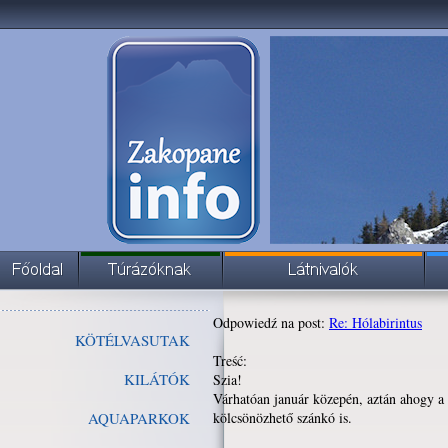
Odpowiedź na post:
Re: Hólabirintus
KÖTÉLVASUTAK
Treść:
KILÁTÓK
Szia!
Várhatóan január közepén, aztán ahogy a 
AQUAPARKOK
kölcsönözhető szánkó is.