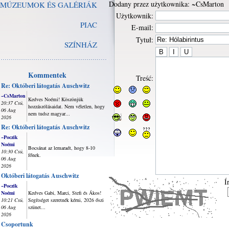
Dodany przez użytkownika: ~CsMarton
MÚZEUMOK ÉS GALÉRIÁK
Użytkownik:
PIAC
E-mail:
Tytuł:
SZÍNHÁZ
Kommentek
Treść:
Re: Októberi látogatás Auschwitz
~CsMarton
Kedves Noémi! Köszönjük
20:37 Csü,
hozzászólásaidat. Nem véletlen, hogy
06 Aug
nem tudsz magyar...
2026
Re: Októberi látogatás Auschwitz
~Poczik
Noémi
Bocsánat az lemaradt, hogy 8-10
10:30 Csü,
főnek.
06 Aug
2026
Októberi látogatás Auschwitz
Í
~Poczik
Noémi
Kedves Gabi, Marci, Stefi és Ákos!
10:21 Csü,
Segítséget szeretnék kérni, 2026 őszi
06 Aug
szünet...
2026
Csoportunk